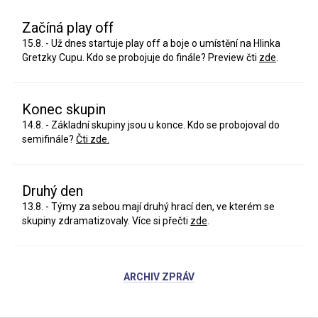
Začíná play off
15.8. - Už dnes startuje play off a boje o umístění na Hlinka
Gretzky Cupu. Kdo se probojuje do finále? Preview čti
zde
.
Konec skupin
14.8. - Základní skupiny jsou u konce. Kdo se probojoval do
semifinále?
Čti zde.
Druhý den
13.8. - Týmy za sebou mají druhý hrací den, ve kterém se
skupiny zdramatizovaly. Více si přečti
zde
.
ARCHIV ZPRÁV