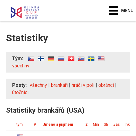
MENU
Statistiky
Tým:
všechny
Posty:
všechny
|
brankáři
|
hráči v poli
|
obránci
|
útočníci
Statistiky brankářů (USA)
tým
#
Jméno a příjmení
Z
Min
Stř
Zás
Ink