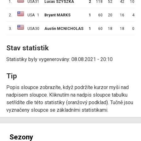
1.
USA
31
Lucas SZYSZKA
2
118
52
42
10
2.
USA
1
Bryant MARKS
1
60
20
16
4
3.
USA
30
Austin MCNICHOLAS
1
60
18
18
0
Stav statistik
Statistiky byly vygenerovány: 08.08.2021 - 20:10
Tip
Popis sloupce zobrazíte, když podržíte kurzor myši nad
nadpisem sloupce. Kliknutím na nadpis sloupce tabulku
setřídíte dle této statistiky (oranžový podklad). Tučně jsou
vyznačeny sloupce se základními statistikami.
Sezony