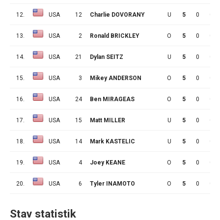
12.
USA
12
Charlie DOVORANY
U
5
0
0
13.
USA
2
Ronald BRICKLEY
O
5
0
0
14.
USA
21
Dylan SEITZ
U
5
0
0
15.
USA
3
Mikey ANDERSON
O
5
0
0
16.
USA
24
Ben MIRAGEAS
O
5
0
0
17.
USA
15
Matt MILLER
U
5
0
0
18.
USA
14
Mark KASTELIC
U
5
0
0
19.
USA
4
Joey KEANE
O
5
0
0
20.
USA
6
Tyler INAMOTO
O
5
0
0
Stav statistik