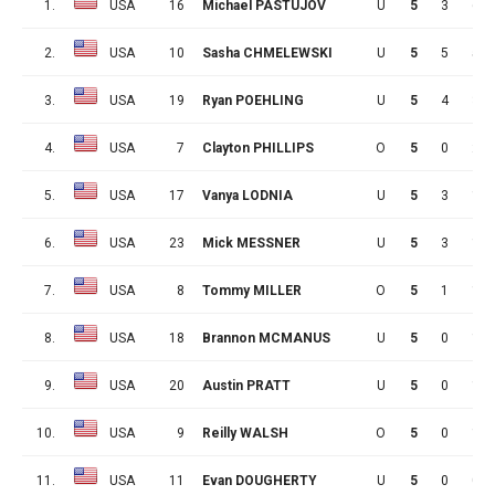
1.
USA
16
Michael PASTUJOV
U
5
3
6
2.
USA
10
Sasha CHMELEWSKI
U
5
5
5
3.
USA
19
Ryan POEHLING
U
5
4
3
4.
USA
7
Clayton PHILLIPS
O
5
0
2
5.
USA
17
Vanya LODNIA
U
5
3
1
6.
USA
23
Mick MESSNER
U
5
3
1
7.
USA
8
Tommy MILLER
O
5
1
1
8.
USA
18
Brannon MCMANUS
U
5
0
1
9.
USA
20
Austin PRATT
U
5
0
1
10.
USA
9
Reilly WALSH
O
5
0
1
11.
USA
11
Evan DOUGHERTY
U
5
0
0