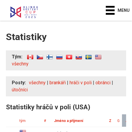
MENU
Statistiky
Tým:
všechny
Posty:
všechny
|
brankáři
|
hráči v poli
|
obránci
|
útočníci
Statistiky hráčů v poli (USA)
tým
#
Jméno a příjmení
Z
G
A