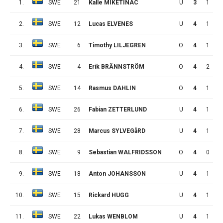
1.
SWE
21
Kalle MIKETINAC
U
3
1
2
2.
SWE
12
Lucas ELVENES
U
4
1
2
3.
SWE
6
Timothy LILJEGREN
O
4
1
2
4.
SWE
4
Erik BRÄNNSTRÖM
O
4
2
0
5.
SWE
14
Rasmus DAHLIN
O
4
1
1
6.
SWE
26
Fabian ZETTERLUND
U
4
1
1
7.
SWE
28
Marcus SYLVEGåRD
U
4
1
1
8.
SWE
9
Sebastian WALFRIDSSON
O
4
0
2
9.
SWE
18
Anton JOHANSSON
U
4
1
0
10.
SWE
15
Rickard HUGG
U
4
1
0
11.
SWE
22
Lukas WENBLOM
U
4
1
0