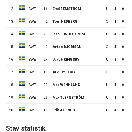
12.
SWE
16
Emil BEMSTRÖM
U
4
0
1
13.
SWE
2
Tom HEDBERG
O
4
0
1
14.
SWE
20
Isac LUNDESTRÖM
U
4
0
1
15.
SWE
3
Anton BJÖRMAN
O
4
0
1
16.
SWE
24
Jakob RINGSBY
U
3
0
0
17.
SWE
10
August BERG
O
3
0
0
18.
SWE
23
Max WENNLUND
U
4
0
0
19.
SWE
29
Max TJERNSTRÖM
U
4
0
0
20.
SWE
11
Erik ATERIUS
U
4
0
0
Stav statistik