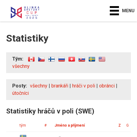
MENU
Statistiky
Tým:
všechny
Posty:
všechny
|
brankáři
|
hráči v poli
|
obránci
|
útočníci
Statistiky hráčů v poli (SWE)
tým
#
Jméno a příjmení
Z
G
A