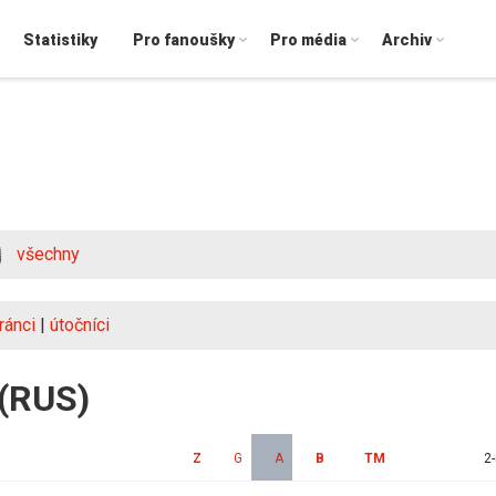
Statistiky
Pro fanoušky
Pro média
Archiv
všechny
ránci
|
útočníci
 (RUS)
Z
G
A
B
TM
2-