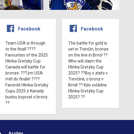
Facebook
Facebook
Team USA is through
The battle for gold is
to the final! ????
set in Trenčín, bronze
Favourites of the 2025
on the line in Brno! ??
Hlinka Gretzky Cup
Who will claim the
Canada will battle for
Hlinka Gretzky Cup
bronze. ??Tým USA
2025? ??Boj o zlato v
míří do finále! ????
Trenčíně, o bronz v
Favorité Hlinka Gretzky
Brně! ?? Kdo ovládne
Cupu 2025 z Kanady
Hlinka Gretzky Cup
budou bojovat o bronz.
2025? ??
??
a
Archiv