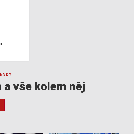
u
GENDY
a a vše kolem něj