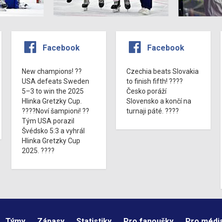
Facebook
Facebook
New champions! ??
Czechia beats Slovakia
USA defeats Sweden
to finish fifth! ????
5–3 to win the 2025
Česko poráží
Hlinka Gretzky Cup.
Slovensko a končí na
????Noví šampioni! ??
turnaji páté. ????
Tým USA porazil
Švédsko 5:3 a vyhrál
Hlinka Gretzky Cup
2025. ????
Týmy
Zápasy
Statistiky
Pro fanoušky
Pro médi