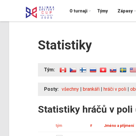
O turnaji
Týmy
Zápasy
Statistiky
Tým:
Posty:
všechny
|
brankáři
|
hráči v poli
|
ob
Statistiky hráčů v poli
tým
#
Jméno a příjmení