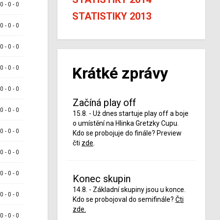
 0 - 0 - 0
STATISTIKY 2013
 0 - 0 - 0
 0 - 0 - 0
Krátké zprávy
 0 - 0 - 0
 0 - 0 - 0
Začíná play off
 0 - 0 - 0
15.8. - Už dnes startuje play off a boje
o umístění na Hlinka Gretzky Cupu.
 0 - 0 - 0
Kdo se probojuje do finále? Preview
čti
zde
.
 0 - 0 - 0
 0 - 0 - 0
Konec skupin
14.8. - Základní skupiny jsou u konce.
 0 - 0 - 0
Kdo se probojoval do semifinále?
Čti
zde.
 0 - 0 - 0