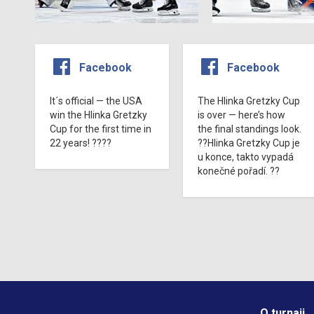
Facebook
Facebook
It´s official — the USA
The Hlinka Gretzky Cup
win the Hlinka Gretzky
is over — here’s how
Cup for the first time in
the final standings look.
22 years! ????
??Hlinka Gretzky Cup je
u konce, takto vypadá
konečné pořadí. ??
O turnaji