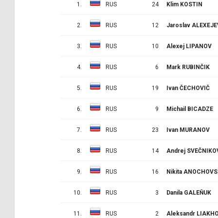
1.
RUS
24
Klim KOSTIN
2.
RUS
12
Jaroslav ALEXEJE
3.
RUS
10
Alexej LIPANOV
4.
RUS
6
Mark RUBINČIK
5.
RUS
19
Ivan ČECHOVIČ
6.
RUS
9
Michail BICADZE
7.
RUS
23
Ivan MURANOV
8.
RUS
14
Andrej SVEČNIKO
9.
RUS
16
Nikita ANOCHOVS
10.
RUS
3
Danila GALEŇUK
11.
RUS
2
Aleksandr LIAKH