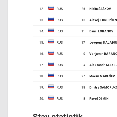
12.
RUS
26
Nikita ŠAŠKOV
13.
RUS
13
Alexej TOROPČE
14.
RUS
11
Daniil LOBANOV
15.
RUS
17
Jevgenij KALABU
16.
RUS
0
Venjamin BARAN
17.
RUS
4
Aleksandr ALEXE
18.
RUS
27
Maxim MARUŠEV
19.
RUS
18
Dmitrij SAMORUK
20.
RUS
8
Pavel DĚMIN
Stav statistik