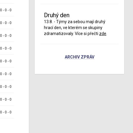
 0 - 0 - 0
Druhý den
13.8. - Týmy za sebou mají druhý
 0 - 0 - 0
hrací den, ve kterém se skupiny
zdramatizovaly. Více si přečti
zde
.
 0 - 0 - 0
 0 - 0 - 0
ARCHIV ZPRÁV
 0 - 0 - 0
 0 - 0 - 0
 0 - 0 - 0
 0 - 0 - 0
 0 - 0 - 0