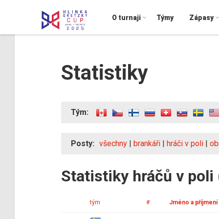
O turnaji
Týmy
Zápasy
Statistiky
Tým:
Posty:
všechny
|
brankáři
|
hráči v poli
|
ob
Statistiky hráčů v pol
tým
#
Jméno a příjmení