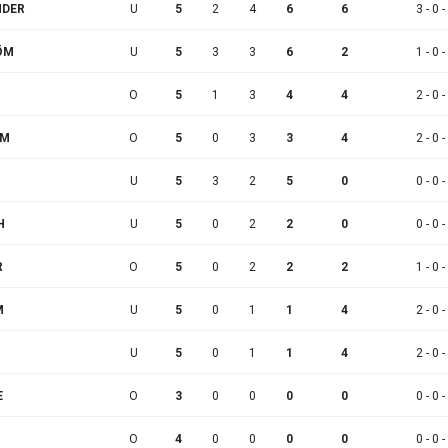
NDER
U
5
2
4
6
6
3 - 0 -
RÖM
U
5
3
3
6
2
1 - 0 -
O
5
1
3
4
4
2 - 0 -
ÖM
O
5
0
3
3
4
2 - 0 -
U
5
3
2
5
0
0 - 0 -
H
U
5
0
2
2
0
0 - 0 -
R
O
5
0
2
2
2
1 - 0 -
M
U
5
0
1
1
4
2 - 0 -
U
5
0
1
1
4
2 - 0 -
E
O
3
0
0
0
0
0 - 0 -
O
4
0
0
0
0
0 - 0 -