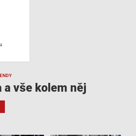
u
GENDY
a a vše kolem něj