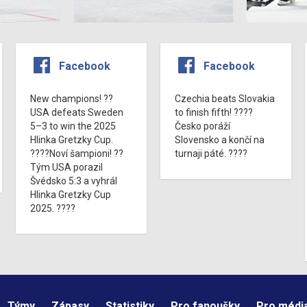
Facebook
Facebook
New champions! ??
Czechia beats Slovakia
USA defeats Sweden
to finish fifth! ????
5–3 to win the 2025
Česko poráží
Hlinka Gretzky Cup.
Slovensko a končí na
????Noví šampioni! ??
turnaji páté. ????
Tým USA porazil
Švédsko 5:3 a vyhrál
Hlinka Gretzky Cup
2025. ????
Týmy
Zápasy
Statistiky
Pro fanoušky
Pro médi