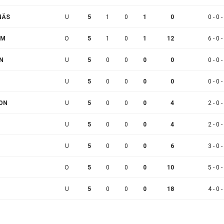
NÄS
U
5
1
0
1
0
0 - 0 -
LM
O
5
1
0
1
12
6 - 0 -
ON
U
5
0
0
0
0
0 - 0 -
U
5
0
0
0
0
0 - 0 -
SON
U
5
0
0
0
4
2 - 0 -
U
5
0
0
0
4
2 - 0 -
U
5
0
0
0
6
3 - 0 -
O
5
0
0
0
10
5 - 0 -
U
5
0
0
0
18
4 - 0 -