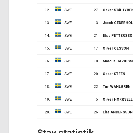
12.
SWE
27
Oskar STåL LYRE
13.
SWE
3
Jacob CEDERHO
14.
SWE
21
Elias PETTERSS
15.
SWE
17
Oliver OLSSON
16.
SWE
18
Marcus DAVIDS
17.
SWE
20
Oskar STEEN
18.
SWE
22
Tim WAHLGREN
19.
SWE
5
Oliver HORRSELL
20.
SWE
26
Lias ANDERSSON
Stav statistik