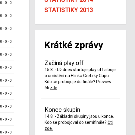
 0 - 0 - 0
STATISTIKY 2013
 0 - 0 - 0
 0 - 0 - 0
Krátké zprávy
 0 - 0 - 0
 0 - 0 - 0
Začíná play off
 0 - 0 - 0
15.8. - Už dnes startuje play off a boje
o umístění na Hlinka Gretzky Cupu.
 0 - 0 - 0
Kdo se probojuje do finále? Preview
čti
zde
.
 0 - 0 - 0
 0 - 0 - 0
Konec skupin
14.8. - Základní skupiny jsou u konce.
 0 - 0 - 0
Kdo se probojoval do semifinále?
Čti
zde.
 0 - 0 - 0