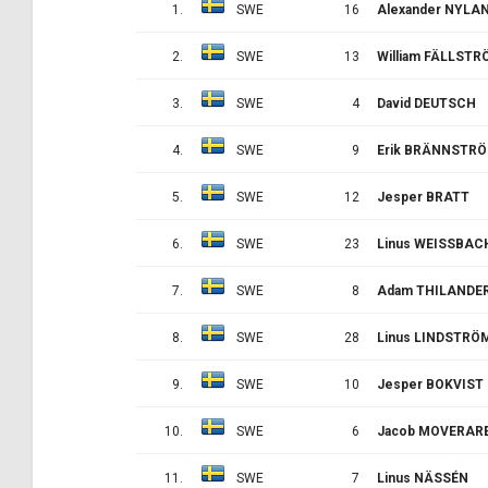
1.
SWE
16
Alexander NYLA
2.
SWE
13
William FÄLLST
3.
SWE
4
David DEUTSCH
4.
SWE
9
Erik BRÄNNSTR
5.
SWE
12
Jesper BRATT
6.
SWE
23
Linus WEISSBAC
7.
SWE
8
Adam THILANDE
8.
SWE
28
Linus LINDSTRÖ
9.
SWE
10
Jesper BOKVIST
10.
SWE
6
Jacob MOVERAR
11.
SWE
7
Linus NÄSSÉN