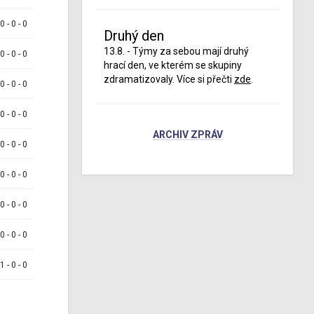
 0 - 0 - 0
Druhý den
13.8. - Týmy za sebou mají druhý
 0 - 0 - 0
hrací den, ve kterém se skupiny
zdramatizovaly. Více si přečti
zde
.
 0 - 0 - 0
 0 - 0 - 0
ARCHIV ZPRÁV
 0 - 0 - 0
 0 - 0 - 0
 0 - 0 - 0
 0 - 0 - 0
 1 - 0 - 0