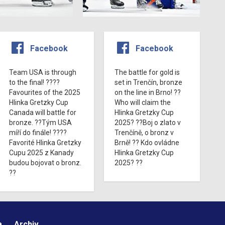
Facebook
Facebook
Team USA is through
The battle for gold is
to the final! ????
set in Trenčín, bronze
Favourites of the 2025
on the line in Brno! ??
Hlinka Gretzky Cup
Who will claim the
Canada will battle for
Hlinka Gretzky Cup
bronze. ??Tým USA
2025? ??Boj o zlato v
míří do finále! ????
Trenčíně, o bronz v
Favorité Hlinka Gretzky
Brně! ?? Kdo ovládne
Cupu 2025 z Kanady
Hlinka Gretzky Cup
budou bojovat o bronz.
2025? ??
??
a
Archiv