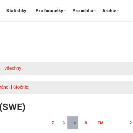
Statistiky
Pro fanoušky
Pro média
Archiv
všechny
ránci
|
útočníci
i (SWE)
Z
G
A
B
TM
2-