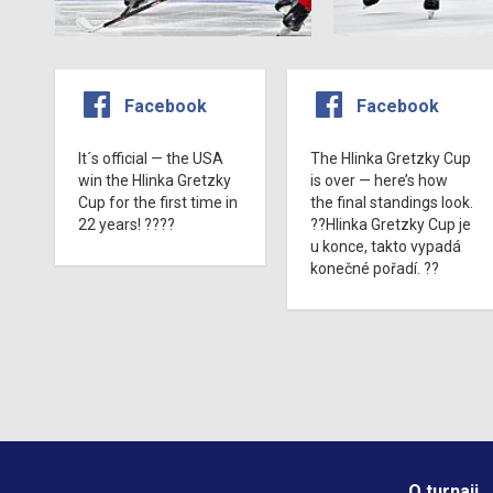
Facebook
Facebook
It´s official — the USA
The Hlinka Gretzky Cup
win the Hlinka Gretzky
is over — here’s how
Cup for the first time in
the final standings look.
22 years! ????
??Hlinka Gretzky Cup je
u konce, takto vypadá
konečné pořadí. ??
O turnaji