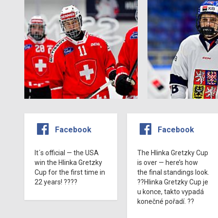
Facebook
Facebook
It´s official — the USA
The Hlinka Gretzky Cup
win the Hlinka Gretzky
is over — here’s how
Cup for the first time in
the final standings look.
22 years! ????
??Hlinka Gretzky Cup je
u konce, takto vypadá
konečné pořadí. ??