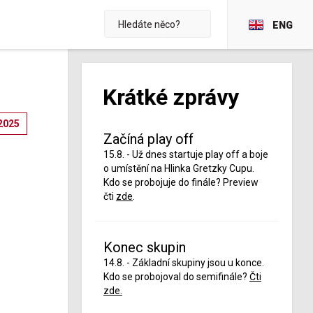
ENG
Krátké zprávy
2025
Začíná play off
15.8. - Už dnes startuje play off a boje
o umístění na Hlinka Gretzky Cupu.
Kdo se probojuje do finále? Preview
čti
zde
.
Konec skupin
14.8. - Základní skupiny jsou u konce.
Kdo se probojoval do semifinále?
Čti
zde.