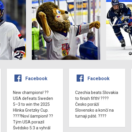
Facebook
Facebook
New champions! ??
Czechia beats Slovakia
USA defeats Sweden
to finish fifth! ????
5–3 to win the 2025
Česko poráží
Hlinka Gretzky Cup.
Slovensko a končí na
????Noví šampioni! ??
turnaji páté. ????
Tým USA porazil
Švédsko 5:3 a vyhrál