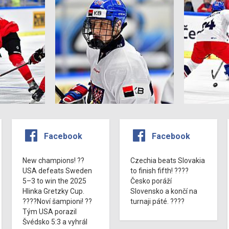
Facebook
Facebook
New champions! ??
Czechia beats Slovakia
USA defeats Sweden
to finish fifth! ????
5–3 to win the 2025
Česko poráží
Hlinka Gretzky Cup.
Slovensko a končí na
????Noví šampioni! ??
turnaji páté. ????
Tým USA porazil
Švédsko 5:3 a vyhrál