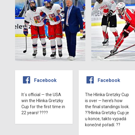
Facebook
Facebook
It´s official — the USA
The Hlinka Gretzky Cup
win the Hlinka Gretzky
is over — here’s how
Cup for the first time in
the final standings look.
22 years! ????
??Hlinka Gretzky Cup je
u konce, takto vypadá
konečné pořadí. ??