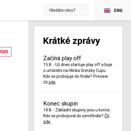
ENG
Krátké zprávy
2025
Začíná play off
15.8. - Už dnes startuje play off a boje
o umístění na Hlinka Gretzky Cupu.
Kdo se probojuje do finále? Preview
čti
zde
.
Konec skupin
14.8. - Základní skupiny jsou u konce.
Kdo se probojoval do semifinále?
Čti
zde.