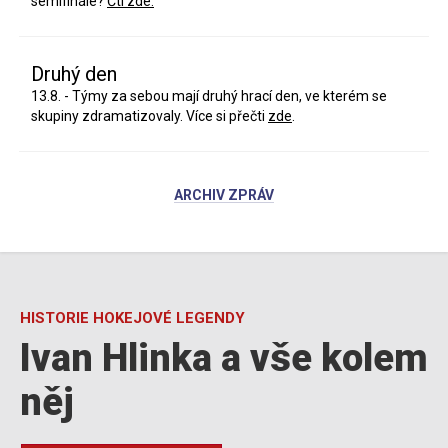
semifinále?
Čti zde.
Druhý den
13.8. - Týmy za sebou mají druhý hrací den, ve kterém se
skupiny zdramatizovaly. Více si přečti
zde
.
ARCHIV ZPRÁV
HISTORIE HOKEJOVÉ LEGENDY
Ivan Hlinka a vše kolem
něj