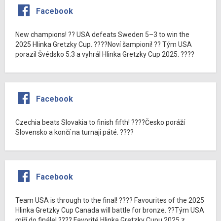
Facebook
New champions! ?? USA defeats Sweden 5–3 to win the
2025 Hlinka Gretzky Cup. ????Noví šampioni! ?? Tým USA
porazil Švédsko 5:3 a vyhrál Hlinka Gretzky Cup 2025. ????
Facebook
Czechia beats Slovakia to finish fifth! ????Česko poráží
Slovensko a končí na turnaji páté. ????
Facebook
Team USA is through to the final! ???? Favourites of the 2025
Hlinka Gretzky Cup Canada will battle for bronze. ??Tým USA
míří do finále! ???? Favorité Hlinka Gretzky Cupu 2025 z