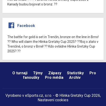
Kanady budou bojovat o bronz. ??
Facebook
The battle for gold is set in Trenčín, bronze on the line in Brno!
?? Who will claim the Hlinka Gretzky Cup 2025? ??Boj o zlato v
Trenčíně, o bronz v Brně! ?? Kdo ovládne Hlinka Gretzky Cup
2025? ??
O turnaji
Týmy
Zápasy
Statistiky
Pro
fanoušky
Pro média
Archiv
Vyrobeno v
eSports.cz
, s.r.o. - © Hlinka Gretzky Cup 2026,
Nastavení cookies