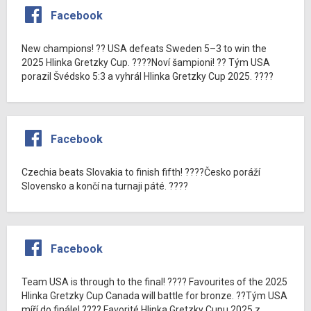
Facebook
New champions! ?? USA defeats Sweden 5–3 to win the
2025 Hlinka Gretzky Cup. ????Noví šampioni! ?? Tým USA
porazil Švédsko 5:3 a vyhrál Hlinka Gretzky Cup 2025. ????
Facebook
Czechia beats Slovakia to finish fifth! ????Česko poráží
Slovensko a končí na turnaji páté. ????
Facebook
Team USA is through to the final! ???? Favourites of the 2025
Hlinka Gretzky Cup Canada will battle for bronze. ??Tým USA
míří do finále! ???? Favorité Hlinka Gretzky Cupu 2025 z