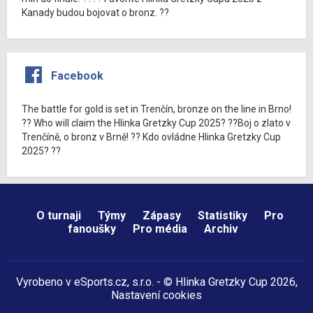
Kanady budou bojovat o bronz. ??
Facebook
The battle for gold is set in Trenčín, bronze on the line in Brno!
?? Who will claim the Hlinka Gretzky Cup 2025? ??Boj o zlato v
Trenčíně, o bronz v Brně! ?? Kdo ovládne Hlinka Gretzky Cup
2025? ??
O turnaji
Týmy
Zápasy
Statistiky
Pro
fanoušky
Pro média
Archiv
Vyrobeno v
eSports.cz
, s.r.o. - © Hlinka Gretzky Cup 2026,
Nastavení cookies