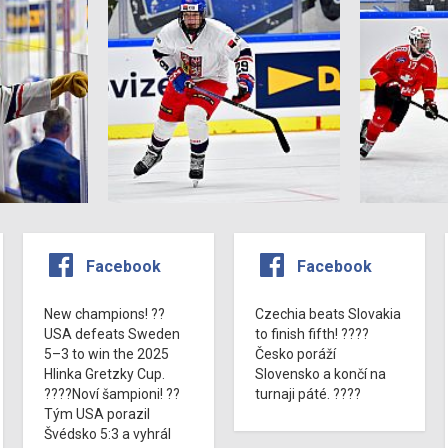
Facebook
Facebook
New champions! ??
Czechia beats Slovakia
USA defeats Sweden
to finish fifth! ????
5–3 to win the 2025
Česko poráží
Hlinka Gretzky Cup.
Slovensko a končí na
????Noví šampioni! ??
turnaji páté. ????
Tým USA porazil
Švédsko 5:3 a vyhrál