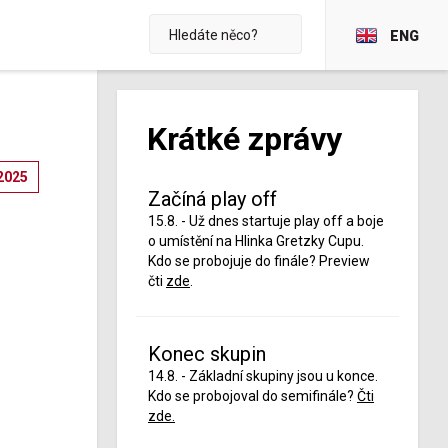
ENG
Krátké zprávy
2025
Začíná play off
15.8. - Už dnes startuje play off a boje
o umístění na Hlinka Gretzky Cupu.
Kdo se probojuje do finále? Preview
čti
zde
.
Konec skupin
14.8. - Základní skupiny jsou u konce.
Kdo se probojoval do semifinále?
Čti
zde.