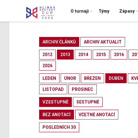
O turnaji
Týmy
Zápasy
ARCHIV ČLÁNKŮ
ARCHIV AKTUALIT
2012
2013
2014
2015
2016
20
2026
LEDEN
ÚNOR
BŘEZEN
DUBEN
KV
LISTOPAD
PROSINEC
VZESTUPNĚ
SESTUPNĚ
BEZ ANOTACÍ
VČETNĚ ANOTACÍ
POSLEDNÍCH 30