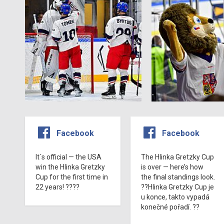
Facebook
Facebook
It´s official — the USA
The Hlinka Gretzky Cup
win the Hlinka Gretzky
is over — here’s how
Cup for the first time in
the final standings look.
22 years! ????
??Hlinka Gretzky Cup je
u konce, takto vypadá
konečné pořadí. ??