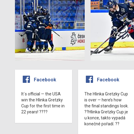
Facebook
Facebook
It´s official — the USA
The Hlinka Gretzky Cup
win the Hlinka Gretzky
is over — here’s how
Cup for the first time in
the final standings look.
22 years! ????
??Hlinka Gretzky Cup je
u konce, takto vypadá
konečné pořadí. ??