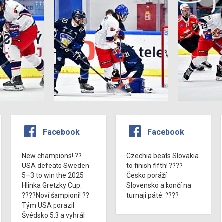
Facebook
Facebook
New champions! ??
Czechia beats Slovakia
USA defeats Sweden
to finish fifth! ????
5–3 to win the 2025
Česko poráží
Hlinka Gretzky Cup.
Slovensko a končí na
????Noví šampioni! ??
turnaji páté. ????
Tým USA porazil
Švédsko 5:3 a vyhrál