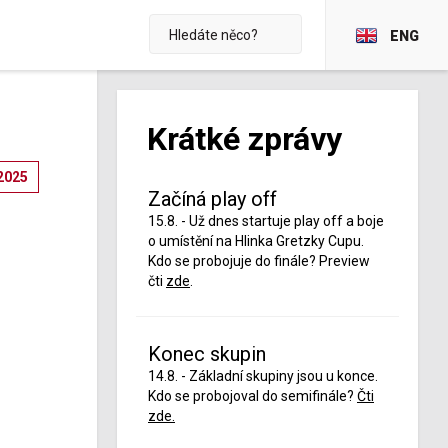
ENG
Krátké zprávy
2025
Začíná play off
15.8. - Už dnes startuje play off a boje
o umístění na Hlinka Gretzky Cupu.
Kdo se probojuje do finále? Preview
čti
zde
.
Konec skupin
14.8. - Základní skupiny jsou u konce.
Kdo se probojoval do semifinále?
Čti
zde.