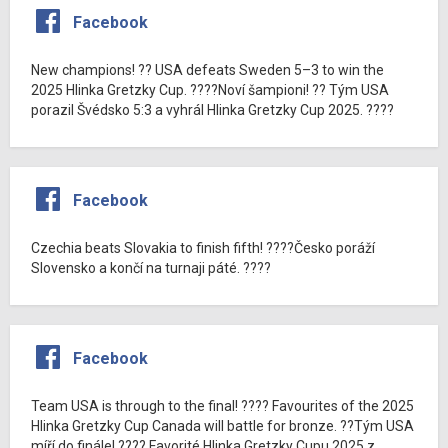
Facebook
New champions! ?? USA defeats Sweden 5–3 to win the
2025 Hlinka Gretzky Cup. ????Noví šampioni! ?? Tým USA
porazil Švédsko 5:3 a vyhrál Hlinka Gretzky Cup 2025. ????
Facebook
Czechia beats Slovakia to finish fifth! ????Česko poráží
Slovensko a končí na turnaji páté. ????
Facebook
Team USA is through to the final! ???? Favourites of the 2025
Hlinka Gretzky Cup Canada will battle for bronze. ??Tým USA
míří do finále! ???? Favorité Hlinka Gretzky Cupu 2025 z