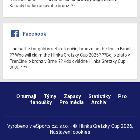
Kanady budou bojovat o bronz. ??
Facebook
The battle for gold is set in Trenčín, bronze on the line in Brno!
?? Who will claim the Hlinka Gretzky Cup 2025? ??Boj o zlato v
Trenčíně, o bronz v Brně! ?? Kdo ovládne Hlinka Gretzky Cup
2025? ??
O turnaji
Týmy
Zápasy
Statistiky
Pro
fanoušky
Pro média
Archiv
Vyrobeno v
eSports.cz
, s.r.o. - © Hlinka Gretzky Cup 2026,
Nastavení cookies