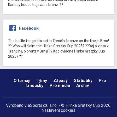
Kanady budou bojovat o bronz. ??
Facebook
The battle for gold is set in Trenčín, bronze on the line in Brno!
?? Who will claim the Hlinka Gretzky Cup 2025? ??Boj o zlato v
Trenčíně, o bronz v Brně! ?? Kdo ovládne Hlinka Gretzky Cup
2025? ??
O turnaji
Týmy
Zápasy
Statistiky
Pro
fanoušky
Pro média
Archiv
Vyrobeno v
eSports.cz
, s.r.o. - © Hlinka Gretzky Cup 2026,
Nastavení cookies