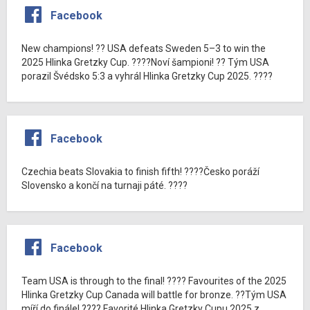
Facebook
New champions! ?? USA defeats Sweden 5–3 to win the
2025 Hlinka Gretzky Cup. ????Noví šampioni! ?? Tým USA
porazil Švédsko 5:3 a vyhrál Hlinka Gretzky Cup 2025. ????
Facebook
Czechia beats Slovakia to finish fifth! ????Česko poráží
Slovensko a končí na turnaji páté. ????
Facebook
Team USA is through to the final! ???? Favourites of the 2025
Hlinka Gretzky Cup Canada will battle for bronze. ??Tým USA
míří do finále! ???? Favorité Hlinka Gretzky Cupu 2025 z