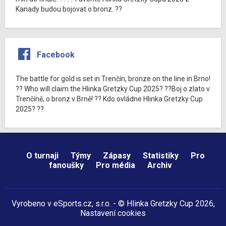
Kanady budou bojovat o bronz. ??
Facebook
The battle for gold is set in Trenčín, bronze on the line in Brno!
?? Who will claim the Hlinka Gretzky Cup 2025? ??Boj o zlato v
Trenčíně, o bronz v Brně! ?? Kdo ovládne Hlinka Gretzky Cup
2025? ??
O turnaji
Týmy
Zápasy
Statistiky
Pro
fanoušky
Pro média
Archiv
Vyrobeno v
eSports.cz
, s.r.o. - © Hlinka Gretzky Cup 2026,
Nastavení cookies