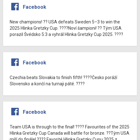
Facebook
New champions! ?? USA defeats Sweden 5–3 to win the
2025 Hlinka Gretzky Cup. ????Noví šampioni! ?? Tým USA
porazil Švédsko 5:3 a vyhrál Hlinka Gretzky Cup 2025. ????
Facebook
Czechia beats Slovakia to finish fifth! ????Česko poráží
Slovensko a končí na turnaji páté. ????
Facebook
Team USA is through to the final! ???? Favourites of the 2025
Hlinka Gretzky Cup Canada will battle for bronze. ??Tým USA
míří do finále! ???? Favorité Hlinka Gretzky Cupu 2025 z