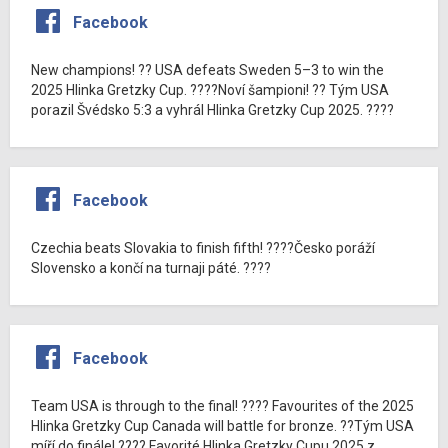
Facebook
New champions! ?? USA defeats Sweden 5–3 to win the
2025 Hlinka Gretzky Cup. ????Noví šampioni! ?? Tým USA
porazil Švédsko 5:3 a vyhrál Hlinka Gretzky Cup 2025. ????
Facebook
Czechia beats Slovakia to finish fifth! ????Česko poráží
Slovensko a končí na turnaji páté. ????
Facebook
Team USA is through to the final! ???? Favourites of the 2025
Hlinka Gretzky Cup Canada will battle for bronze. ??Tým USA
míří do finále! ???? Favorité Hlinka Gretzky Cupu 2025 z