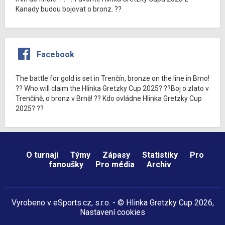
Kanady budou bojovat o bronz. ??
Facebook
The battle for gold is set in Trenčín, bronze on the line in Brno!
?? Who will claim the Hlinka Gretzky Cup 2025? ??Boj o zlato v
Trenčíně, o bronz v Brně! ?? Kdo ovládne Hlinka Gretzky Cup
2025? ??
O turnaji
Týmy
Zápasy
Statistiky
Pro
fanoušky
Pro média
Archiv
Vyrobeno v
eSports.cz
, s.r.o. - © Hlinka Gretzky Cup 2026,
Nastavení cookies