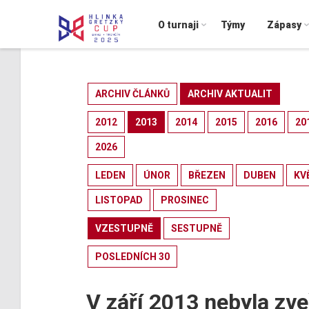
O turnaji
Týmy
Zápasy
ARCHIV ČLÁNKŮ
ARCHIV AKTUALIT
2012
2013
2014
2015
2016
20
2026
LEDEN
ÚNOR
BŘEZEN
DUBEN
KV
LISTOPAD
PROSINEC
VZESTUPNĚ
SESTUPNĚ
POSLEDNÍCH 30
V září 2013 nebyla zve