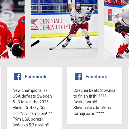
Facebook
Facebook
New champions! ??
Czechia beats Slovakia
USA defeats Sweden
to finish fifth! ????
5–3 to win the 2025
Česko poráží
Hlinka Gretzky Cup.
Slovensko a končí na
????Noví šampioni! ??
turnaji páté. ????
Tým USA porazil
Švédsko 5:3 a vyhrál