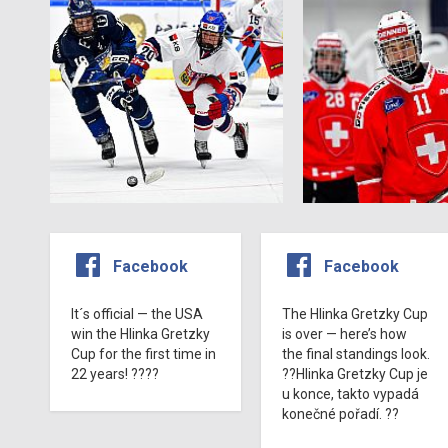
Facebook
Facebook
It´s official — the USA
The Hlinka Gretzky Cup
win the Hlinka Gretzky
is over — here’s how
Cup for the first time in
the final standings look.
22 years! ????
??Hlinka Gretzky Cup je
u konce, takto vypadá
konečné pořadí. ??