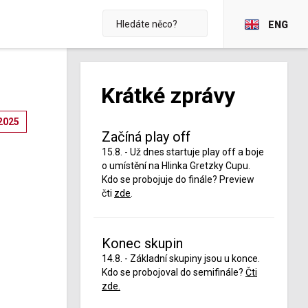
ENG
Krátké zprávy
2025
Začíná play off
15.8. - Už dnes startuje play off a boje
o umístění na Hlinka Gretzky Cupu.
Kdo se probojuje do finále? Preview
čti
zde
.
Konec skupin
14.8. - Základní skupiny jsou u konce.
Kdo se probojoval do semifinále?
Čti
zde.