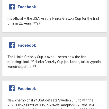
Facebook
It´s official — the USA win the Hlinka Gretzky Cup for the first
time in 22 years! ????
Facebook
The Hlinka Gretzky Cup is over — here’s how the final
standings look. ??Hlinka Gretzky Cup je u konce, takto vypadá
konečné pořadí. ??
Facebook
New champions! ?? USA defeats Sweden 5–3 to win the
2025 Hlinka Gretzky Cup. ????Noví šampioni! ?? Tým USA