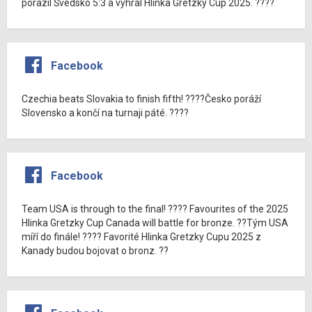
porazil Švédsko 5:3 a vyhrál Hlinka Gretzky Cup 2025. ????
Facebook
Czechia beats Slovakia to finish fifth! ????Česko poráží
Slovensko a končí na turnaji páté. ????
Facebook
Team USA is through to the final! ???? Favourites of the 2025
Hlinka Gretzky Cup Canada will battle for bronze. ??Tým USA
míří do finále! ???? Favorité Hlinka Gretzky Cupu 2025 z
Kanady budou bojovat o bronz. ??