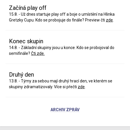
Začíná play off
15.8. - Už dnes startuje play off a boje o umístění na Hlinka
Gretzky Cupu. Kdo se probojuje do finále? Preview čti
zde
.
Konec skupin
14.8. - Základní skupiny jsou u konce. Kdo se probojoval do
semifinále?
Čti zde.
Druhý den
13.8. - Týmy za sebou mají druhý hrací den, ve kterém se
skupiny zdramatizovaly. Více si přečti
zde
.
ARCHIV ZPRÁV