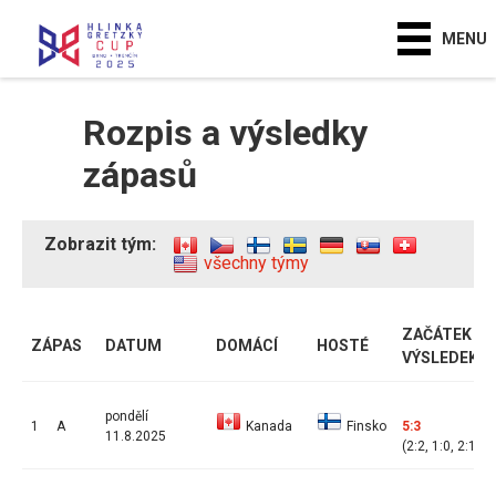
MENU
Rozpis a výsledky
zápasů
Zobrazit tým:
všechny týmy
ZAČÁTEK /
ZÁPAS
DATUM
DOMÁCÍ
HOSTÉ
VÝSLEDEK
pondělí
1
A
Kanada
Finsko
5:3
11.8.2025
(2:2, 1:0, 2:1)