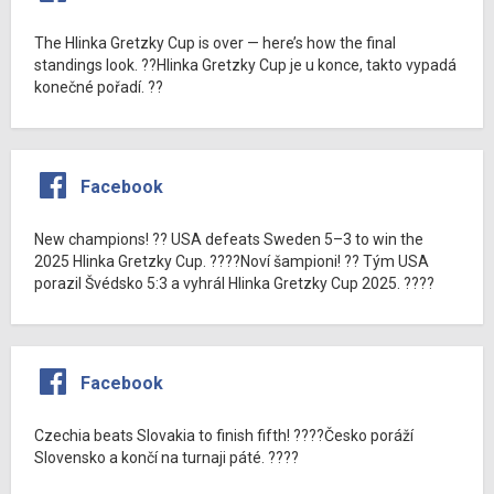
The Hlinka Gretzky Cup is over — here’s how the final
standings look. ??Hlinka Gretzky Cup je u konce, takto vypadá
konečné pořadí. ??
Facebook
New champions! ?? USA defeats Sweden 5–3 to win the
2025 Hlinka Gretzky Cup. ????Noví šampioni! ?? Tým USA
porazil Švédsko 5:3 a vyhrál Hlinka Gretzky Cup 2025. ????
Facebook
Czechia beats Slovakia to finish fifth! ????Česko poráží
Slovensko a končí na turnaji páté. ????