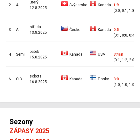
úterý
2
A
Švýcarsko
Kanada
1:9
12.8.2025
(0:0, 0:1, 1:8)
středa
3
A
Česko
Kanada
0:5
13.8.2025
(0:1, 0:0, 0:4)
pátek
4
Semi
Kanada
USA
3:4sn
15.8.2025
(0:1, 1:2, 2:0)
sobota
6
O 3.
Kanada
Finsko
3:0
16.8.2025
(1:0, 1:0, 1:0)
Sezony
ZÁPASY 2025