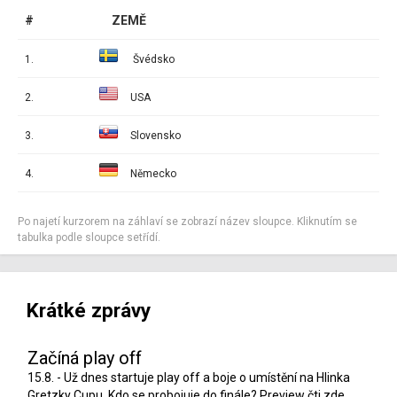
#
ZEMĚ
1.
Švédsko
2.
USA
3.
Slovensko
4.
Německo
Po najetí kurzorem na záhlaví se zobrazí název sloupce. Kliknutím se
tabulka podle sloupce setřídí.
Krátké zprávy
Začíná play off
15.8. - Už dnes startuje play off a boje o umístění na Hlinka
Gretzky Cupu. Kdo se probojuje do finále? Preview čti
zde
.