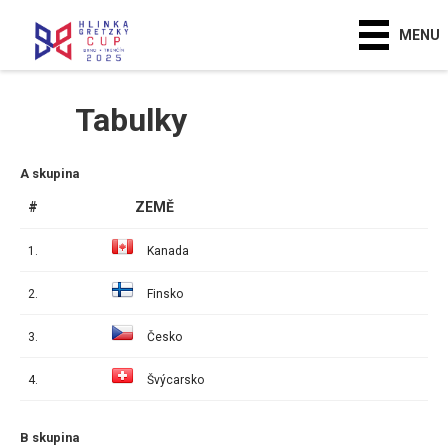
MENU
Tabulky
A skupina
#
ZEMĚ
1.
Kanada
2.
Finsko
3.
Česko
4.
Švýcarsko
B skupina