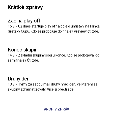
Krátké zprávy
Začíná play off
15.8. - Už dnes startuje play off a boje o umístění na Hlinka
Gretzky Cupu. Kdo se probojuje do finále? Preview čti
zde
.
Konec skupin
14.8. - Základní skupiny jsou u konce. Kdo se probojoval do
semifinále?
Čti zde.
Druhý den
13.8. - Týmy za sebou mají druhý hrací den, ve kterém se
skupiny zdramatizovaly. Více si přečti
zde
.
ARCHIV ZPRÁV