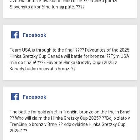
Czechia beats Slovakia to finish fifth! ????Česko poráží
Slovensko a končí na turnaji páté. ????
Facebook
Team USA is through to the final! ???? Favourites of the 2025
Hlinka Gretzky Cup Canada will battle for bronze. ??Tým USA
míří do finále! ???? Favorité Hlinka Gretzky Cupu 2025 z
Kanady budou bojovat o bronz. ??
Facebook
The battle for gold is set in Trenčín, bronze on the line in Brno!
?? Who will claim the Hlinka Gretzky Cup 2025? ??Boj o zlato v
Trenčíně, o bronz v Brně! ?? Kdo ovládne Hlinka Gretzky Cup
2025? ??