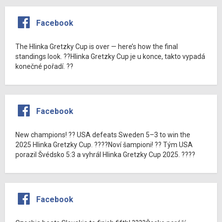
Facebook
The Hlinka Gretzky Cup is over — here’s how the final
standings look. ??Hlinka Gretzky Cup je u konce, takto vypadá
konečné pořadí. ??
Facebook
New champions! ?? USA defeats Sweden 5–3 to win the
2025 Hlinka Gretzky Cup. ????Noví šampioni! ?? Tým USA
porazil Švédsko 5:3 a vyhrál Hlinka Gretzky Cup 2025. ????
Facebook