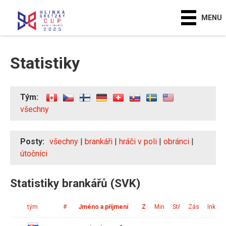
MENU
Statistiky
Tým:
všechny
Posty:
všechny
|
brankáři
|
hráči v poli
|
obránci
|
útočníci
Statistiky brankářů (SVK)
tým
#
Jméno a příjmení
Z
Min
Stř
Zás
Ink