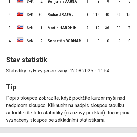
1.
SVK
2
Benjamín VARŠA
1
8
9
4
5
2.
SVK
30
Richard RAFAJ
3
112
40
25
15
3.
SVK
1
Martin HARONIK
2
119
36
29
7
4.
SVK
2
Sebastián BODNÁR
1
0
0
0
0
Stav statistik
Statistiky byly vygenerovány: 12.08.2025 - 11:54
Tip
Popis sloupce zobrazíte, když podržíte kurzor myši nad
nadpisem sloupce. Kliknutím na nadpis sloupce tabulku
setřídíte dle této statistiky (oranžový podklad). Tučně jsou
vyznačeny sloupce se základními statistikami.