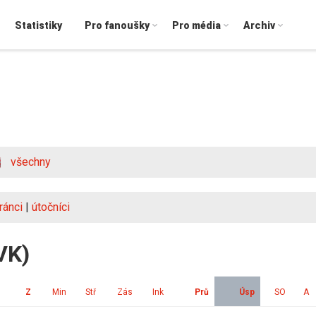
Statistiky
Pro fanoušky
Pro média
Archiv
všechny
ránci
|
útočníci
VK)
Z
Min
Stř
Zás
Ink
Prů
Úsp
SO
A