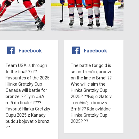
Facebook
Facebook
Team USA is through
The battle for gold is
to the final! ????
set in Trenčín, bronze
Favourites of the 2025
on the line in Brno! ??
Hlinka Gretzky Cup
Who will claim the
Canada will battle for
Hlinka Gretzky Cup
bronze. ??Tým USA
2025? ??Boj o zlato v
míří do finále! ????
Trenčíně, o bronz v
Favorité Hlinka Gretzky
Brně! ?? Kdo ovládne
Cupu 2025 z Kanady
Hlinka Gretzky Cup
budou bojovat o bronz.
2025? ??
??