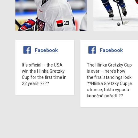
Facebook
Facebook
It´s official — the USA
The Hlinka Gretzky Cup
win the Hlinka Gretzky
is over — here’s how
Cup for the first time in
the final standings look.
22 years! ????
??Hlinka Gretzky Cup je
u konce, takto vypadá
konečné pořadí. ??