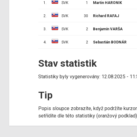
1.
SVK
1
Martin HARONIK
2.
SVK
30
Richard RAFAJ
3.
SVK
2
Benjamín VARŠA
4.
SVK
2
Sebastián BODNÁR
Stav statistik
Statistiky byly vygenerovány: 12.08.2025 - 11
Tip
Popis sloupce zobrazíte, když podržíte kurzo
setřídíte dle této statistiky (oranžový podkla