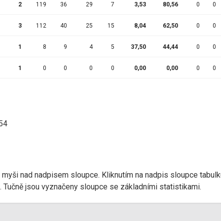
2
119
36
29
7
3,53
80,56
0
0
3
112
40
25
15
8,04
62,50
0
0
1
8
9
4
5
37,50
44,44
0
0
1
0
0
0
0
0,00
0,00
0
0
:54
r myši nad nadpisem sloupce. Kliknutím na nadpis sloupce tabulk
d). Tučně jsou vyznačeny sloupce se základními statistikami.