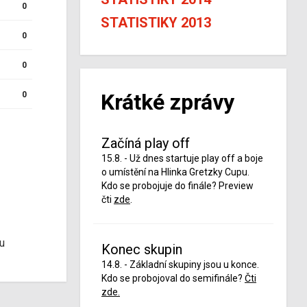
0
STATISTIKY 2013
0
0
Krátké zprávy
0
Začíná play off
15.8. - Už dnes startuje play off a boje
o umístění na Hlinka Gretzky Cupu.
Kdo se probojuje do finále? Preview
čti
zde
.
u
Konec skupin
14.8. - Základní skupiny jsou u konce.
Kdo se probojoval do semifinále?
Čti
zde.