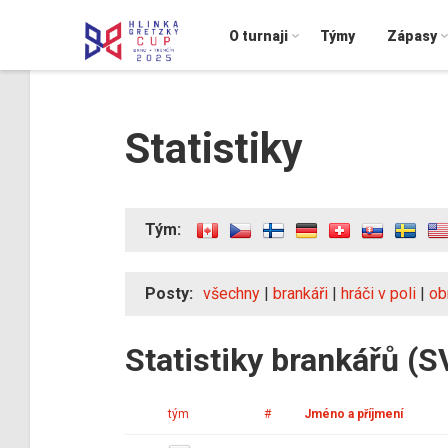
O turnaji
Týmy
Zápasy
Statistiky
Tým:
Posty:
všechny
|
brankáři
|
hráči v poli
|
ob
Statistiky brankářů (S
tým
#
Jméno a příjmení