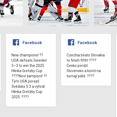
Facebook
Facebook
New champions! ??
Czechia beats Slovakia
USA defeats Sweden
to finish fifth! ????
5–3 to win the 2025
Česko poráží
Hlinka Gretzky Cup.
Slovensko a končí na
????Noví šampioni! ??
turnaji páté. ????
Tým USA porazil
Švédsko 5:3 a vyhrál
Hlinka Gretzky Cup
2025. ????