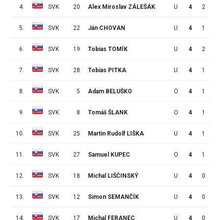
4.
SVK
20
Alex Miroslav ZÁLEŠÁK
U
4
2
2
5.
SVK
22
Ján CHOVAN
U
4
1
3
6.
SVK
19
Tobias TOMÍK
U
4
2
0
7.
SVK
28
Tobias PITKA
U
4
1
1
8.
SVK
5
Adam BELUŠKO
O
4
1
0
9.
SVK
8
Tomáš ŠLANK
O
4
1
0
10.
SVK
25
Martin Rudolf LIŠKA
U
4
1
0
11.
SVK
27
Samuel KUPEC
O
4
1
0
12.
SVK
18
Michal LIŠČINSKÝ
U
4
0
1
13.
SVK
12
Simon SEMANČÍK
U
4
0
1
14.
SVK
17
Michal FERANEC
U
4
0
1