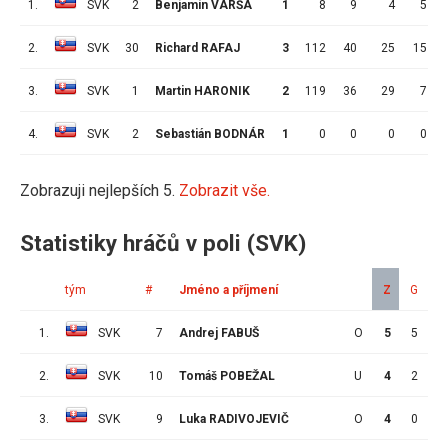
1.
SVK
2
Benjamín VARŠA
1
8
9
4
5
2.
SVK
30
Richard RAFAJ
3
112
40
25
15
3.
SVK
1
Martin HARONIK
2
119
36
29
7
4.
SVK
2
Sebastián BODNÁR
1
0
0
0
0
Zobrazuji nejlepších 5.
Zobrazit vše.
Statistiky hráčů v poli (SVK)
tým
#
Jméno a příjmení
Z
G
A
1.
SVK
7
Andrej FABUŠ
O
5
5
1
2.
SVK
10
Tomáš POBEŽAL
U
4
2
4
3.
SVK
9
Luka RADIVOJEVIČ
O
4
0
5