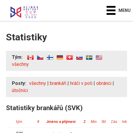
MENU
Statistiky
Tým:
všechny
Posty:
všechny
|
brankáři
|
hráči v poli
|
obránci
|
útočníci
Statistiky brankářů (SVK)
tým
#
Jméno a příjmení
Z
Min
Stř
Zás
Ink