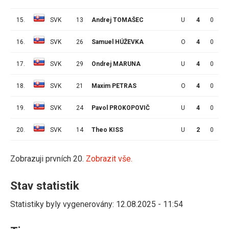
15.
SVK
13
Andrej TOMAŠEC
U
4
0
0
16.
SVK
26
Samuel HÚŽEVKA
O
4
0
0
17.
SVK
29
Ondrej MARUNA
U
4
0
0
18.
SVK
21
Maxim PETRAS
O
4
0
0
19.
SVK
24
Pavol PROKOPOVIČ
U
4
0
0
20.
SVK
14
Theo KISS
U
2
0
1
Zobrazuji prvních 20.
Zobrazit vše.
Stav statistik
Statistiky byly vygenerovány: 12.08.2025 - 11:54