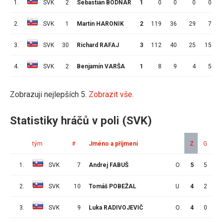
1.
SVK
2
Sebastián BODNÁR
1
0
0
0
0
2.
SVK
1
Martin HARONIK
2
119
36
29
7
3.
SVK
30
Richard RAFAJ
3
112
40
25
15
4.
SVK
2
Benjamín VARŠA
1
8
9
4
5
Zobrazuji nejlepších 5.
Zobrazit vše.
Statistiky hráčů v poli (SVK)
tým
#
Jméno a příjmení
Z
G
A
1.
SVK
7
Andrej FABUŠ
O
5
5
1
2.
SVK
10
Tomáš POBEŽAL
U
4
2
4
3.
SVK
9
Luka RADIVOJEVIČ
O
4
0
5