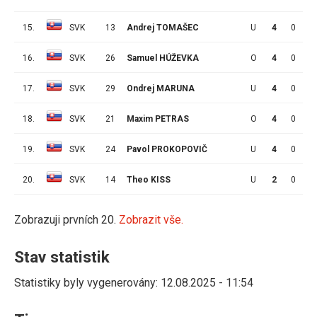
15.
SVK
13
Andrej TOMAŠEC
U
4
0
0
16.
SVK
26
Samuel HÚŽEVKA
O
4
0
0
17.
SVK
29
Ondrej MARUNA
U
4
0
0
18.
SVK
21
Maxim PETRAS
O
4
0
0
19.
SVK
24
Pavol PROKOPOVIČ
U
4
0
0
20.
SVK
14
Theo KISS
U
2
0
1
Zobrazuji prvních 20.
Zobrazit vše.
Stav statistik
Statistiky byly vygenerovány: 12.08.2025 - 11:54