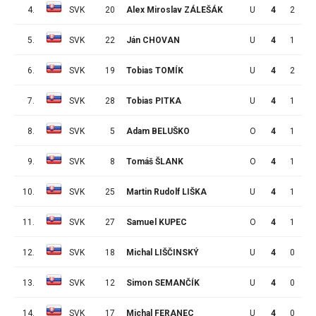
4.
SVK
20
Alex Miroslav ZÁLEŠÁK
U
4
2
2
5.
SVK
22
Ján CHOVAN
U
4
1
3
6.
SVK
19
Tobias TOMÍK
U
4
2
0
7.
SVK
28
Tobias PITKA
U
4
1
1
8.
SVK
5
Adam BELUŠKO
O
4
1
0
9.
SVK
8
Tomáš ŠLANK
O
4
1
0
10.
SVK
25
Martin Rudolf LIŠKA
U
4
1
0
11.
SVK
27
Samuel KUPEC
O
4
1
0
12.
SVK
18
Michal LIŠČINSKÝ
U
4
0
1
13.
SVK
12
Simon SEMANČÍK
U
4
0
1
14.
SVK
17
Michal FERANEC
U
4
0
1