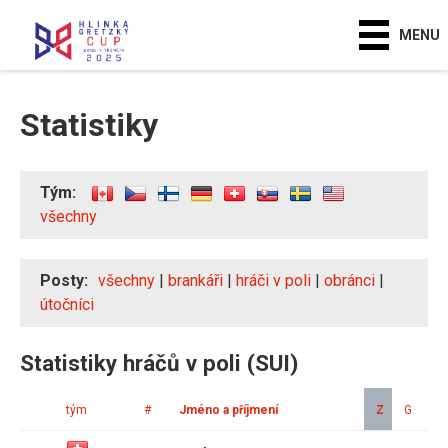
MENU
Statistiky
Tým:
všechny
Posty:
všechny
|
brankáři
|
hráči v poli
|
obránci
|
útočníci
Statistiky hráčů v poli (SUI)
tým
#
Jméno a příjmení
Z
G
A