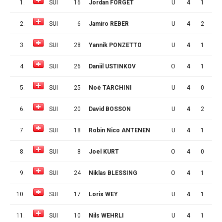
1.
SUI
16
Jordan FORGET
U
4
1
3
2.
SUI
6
Jamiro REBER
U
4
2
1
3.
SUI
28
Yannik PONZETTO
U
4
1
2
4.
SUI
26
Daniil USTINKOV
O
4
1
2
5.
SUI
25
Noé TARCHINI
U
4
0
3
6.
SUI
20
David BOSSON
U
4
2
0
7.
SUI
18
Robin Nico ANTENEN
U
4
1
1
8.
SUI
8
Joel KURT
O
4
0
2
9.
SUI
24
Niklas BLESSING
O
4
1
0
10.
SUI
17
Loris WEY
U
4
1
0
11.
SUI
10
Nils WEHRLI
U
4
1
0