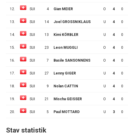
12.
SUI
4
Gian MEIER
O
4
0
1
13.
SUI
14
Joel GROSSNIKLAUS
U
4
0
1
14.
SUI
13
Kimi KÖRBLER
U
4
0
1
15.
SUI
23
Leon MUGGLI
O
4
0
1
16.
SUI
7
Basile SANSONNENS
O
4
0
0
17.
SUI
27
Lenny GIGER
U
4
0
0
18.
SUI
9
Nolan CATTIN
U
4
0
0
19.
SUI
21
Mischa GEISSER
O
4
0
0
20.
SUI
5
Paul MOTTARD
U
3
0
0
Stav statistik