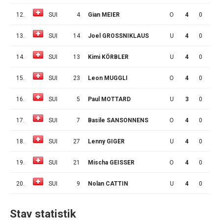
12.
SUI
4
Gian MEIER
O
4
0
1
13.
SUI
14
Joel GROSSNIKLAUS
U
4
0
1
14.
SUI
13
Kimi KÖRBLER
U
4
0
1
15.
SUI
23
Leon MUGGLI
O
4
0
1
16.
SUI
5
Paul MOTTARD
U
3
0
0
17.
SUI
7
Basile SANSONNENS
O
4
0
0
18.
SUI
27
Lenny GIGER
U
4
0
0
19.
SUI
21
Mischa GEISSER
O
4
0
0
20.
SUI
9
Nolan CATTIN
U
4
0
0
Stav statistik