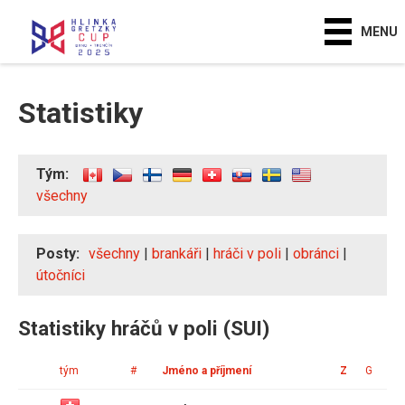
MENU
Statistiky
Tým:
všechny
Posty:
všechny
|
brankáři
|
hráči v poli
|
obránci
|
útočníci
Statistiky hráčů v poli (SUI)
tým
#
Jméno a příjmení
Z
G
A