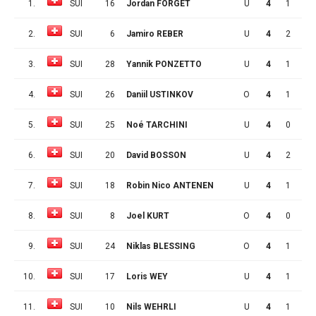
1.
SUI
16
Jordan FORGET
U
4
1
3
2.
SUI
6
Jamiro REBER
U
4
2
1
3.
SUI
28
Yannik PONZETTO
U
4
1
2
4.
SUI
26
Daniil USTINKOV
O
4
1
2
5.
SUI
25
Noé TARCHINI
U
4
0
3
6.
SUI
20
David BOSSON
U
4
2
0
7.
SUI
18
Robin Nico ANTENEN
U
4
1
1
8.
SUI
8
Joel KURT
O
4
0
2
9.
SUI
24
Niklas BLESSING
O
4
1
0
10.
SUI
17
Loris WEY
U
4
1
0
11.
SUI
10
Nils WEHRLI
U
4
1
0