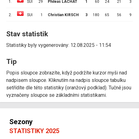
1.
SUI
29
Phileas LACHAT
1
60
24
21
3
3
2.
SUI
1
Christian KIRSCH
3
180
65
56
9
3
Stav statistik
Statistiky byly vygenerovány: 12.08.2025 - 11:54
Tip
Popis sloupce zobrazíte, když podržíte kurzor myši nad
nadpisem sloupce. Kliknutím na nadpis sloupce tabulku
setřídíte dle této statistiky (oranžový podklad). Tučně jsou
vyznačeny sloupce se základními statistikami.
Sezony
STATISTIKY 2025