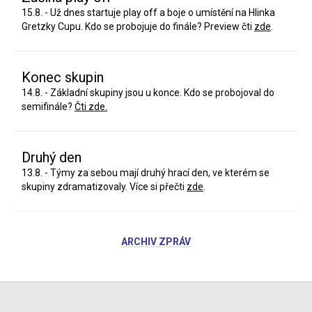
15.8. - Už dnes startuje play off a boje o umístění na Hlinka
Gretzky Cupu. Kdo se probojuje do finále? Preview čti
zde
.
Konec skupin
14.8. - Základní skupiny jsou u konce. Kdo se probojoval do
semifinále?
Čti zde.
Druhý den
13.8. - Týmy za sebou mají druhý hrací den, ve kterém se
skupiny zdramatizovaly. Více si přečti
zde
.
ARCHIV ZPRÁV