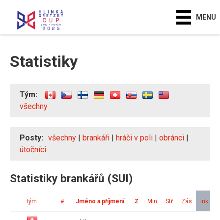
MENU
Statistiky
Tým:
všechny
Posty:
všechny
|
brankáři
|
hráči v poli
|
obránci
|
útočníci
Statistiky brankářů (SUI)
tým
#
Jméno a příjmení
Z
Min
Stř
Zás
Ink