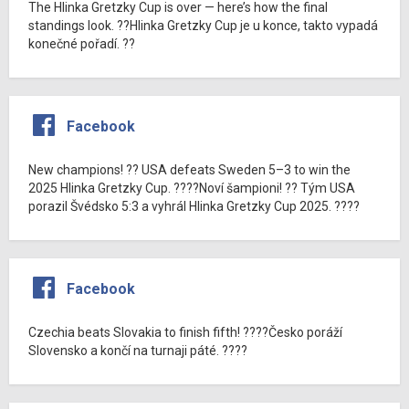
The Hlinka Gretzky Cup is over — here’s how the final
standings look. ??Hlinka Gretzky Cup je u konce, takto vypadá
konečné pořadí. ??
Facebook
New champions! ?? USA defeats Sweden 5–3 to win the
2025 Hlinka Gretzky Cup. ????Noví šampioni! ?? Tým USA
porazil Švédsko 5:3 a vyhrál Hlinka Gretzky Cup 2025. ????
Facebook
Czechia beats Slovakia to finish fifth! ????Česko poráží
Slovensko a končí na turnaji páté. ????