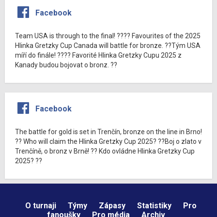
Facebook
Team USA is through to the final! ???? Favourites of the 2025
Hlinka Gretzky Cup Canada will battle for bronze. ??Tým USA
míří do finále! ???? Favorité Hlinka Gretzky Cupu 2025 z
Kanady budou bojovat o bronz. ??
Facebook
The battle for gold is set in Trenčín, bronze on the line in Brno!
?? Who will claim the Hlinka Gretzky Cup 2025? ??Boj o zlato v
Trenčíně, o bronz v Brně! ?? Kdo ovládne Hlinka Gretzky Cup
2025? ??
O turnaji
Týmy
Zápasy
Statistiky
Pro
fanoušky
Pro média
Archiv