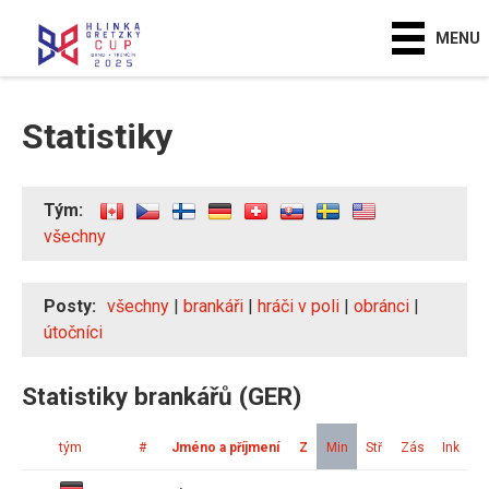
MENU
Statistiky
Tým:
všechny
Posty:
všechny
|
brankáři
|
hráči v poli
|
obránci
|
útočníci
Statistiky brankářů (GER)
tým
#
Jméno a příjmení
Z
Min
Stř
Zás
Ink