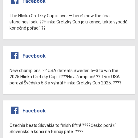
Facebook
The Hlinka Gretzky Cup is over — here’s how the final
standings look. ??Hlinka Gretzky Cup je u konce, takto vypadá
konečné pořadí. ??
Facebook
New champions! ?? USA defeats Sweden 5–3 to win the
2025 Hlinka Gretzky Cup. ????Noví šampioni! ?? Tým USA
porazil Švédsko 5:3 a vyhrál Hlinka Gretzky Cup 2025. ????
Facebook
Czechia beats Slovakia to finish fifth! ????Česko poráží
Slovensko a končí na turnaji páté. ????