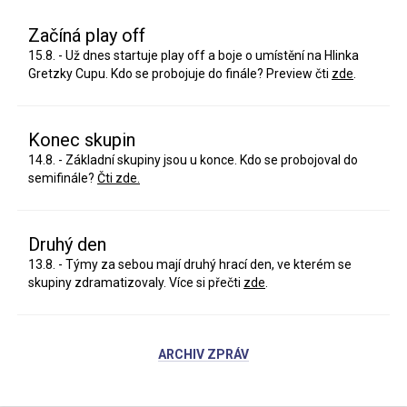
Začíná play off
15.8. - Už dnes startuje play off a boje o umístění na Hlinka
Gretzky Cupu. Kdo se probojuje do finále? Preview čti
zde
.
Konec skupin
14.8. - Základní skupiny jsou u konce. Kdo se probojoval do
semifinále?
Čti zde.
Druhý den
13.8. - Týmy za sebou mají druhý hrací den, ve kterém se
skupiny zdramatizovaly. Více si přečti
zde
.
ARCHIV ZPRÁV