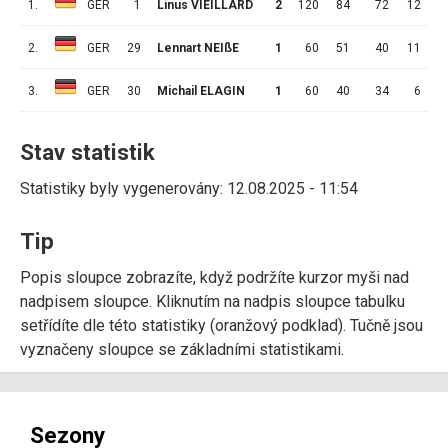
1.
GER
1
Linus VIEILLARD
2
120
84
72
12
2.
GER
29
Lennart NEIßE
1
60
51
40
11
1
3.
GER
30
Michail ELAGIN
1
60
40
34
6
Stav statistik
Statistiky byly vygenerovány: 12.08.2025 - 11:54
Tip
Popis sloupce zobrazíte, když podržíte kurzor myši nad
nadpisem sloupce. Kliknutím na nadpis sloupce tabulku
setřídíte dle této statistiky (oranžový podklad). Tučně jsou
vyznačeny sloupce se základními statistikami.
Sezony