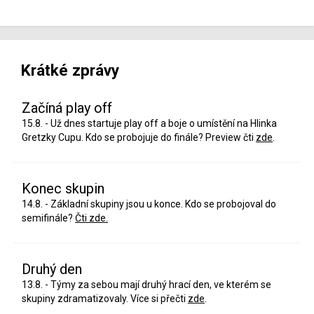
Krátké zprávy
Začíná play off
15.8. - Už dnes startuje play off a boje o umístění na Hlinka
Gretzky Cupu. Kdo se probojuje do finále? Preview čti
zde
.
Konec skupin
14.8. - Základní skupiny jsou u konce. Kdo se probojoval do
semifinále?
Čti zde.
Druhý den
13.8. - Týmy za sebou mají druhý hrací den, ve kterém se
skupiny zdramatizovaly. Více si přečti
zde
.