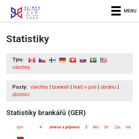
MENU
Statistiky
Tým:
všechny
Posty:
všechny
|
brankáři
|
hráči v poli
|
obránci
|
útočníci
Statistiky brankářů (GER)
tým
#
Jméno a příjmení
Z
Min
Stř
Zás
Ink