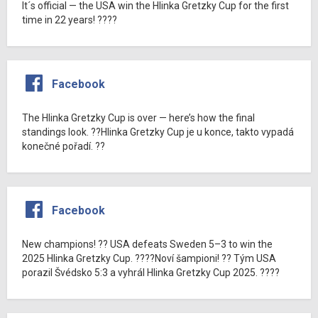
It´s official — the USA win the Hlinka Gretzky Cup for the first
time in 22 years! ????
Facebook
The Hlinka Gretzky Cup is over — here’s how the final
standings look. ??Hlinka Gretzky Cup je u konce, takto vypadá
konečné pořadí. ??
Facebook
New champions! ?? USA defeats Sweden 5–3 to win the
2025 Hlinka Gretzky Cup. ????Noví šampioni! ?? Tým USA
porazil Švédsko 5:3 a vyhrál Hlinka Gretzky Cup 2025. ????