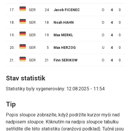
17.
GER
24
Jacob FICENEC
O
4
0
0
18.
GER
18
Noah HAHN
O
4
0
0
19.
GER
19
Max MERKL
O
4
0
0
20.
GER
5
Max HERZOG
U
4
0
0
21.
GER
21
Finn SERIKOW
O
4
0
0
Stav statistik
Statistiky byly vygenerovány: 12.08.2025 - 11:54
Tip
Popis sloupce zobrazíte, když podržíte kurzor myši nad
nadpisem sloupce. Kliknutím na nadpis sloupce tabulku
setřídíte dle této statistiky (oranžový podklad). Tučně jsou