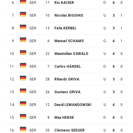
6.
GER
17
Rio KAISER
O
4
0
2
7.
GER
10
Nicolas BIGGINS
U
3
1
0
8.
GER
13
Felix KERBEL
U
3
1
0
9.
GER
6
Manuel SCHAMS
O
4
1
0
10.
GER
22
Maximilian OSWALD
U
4
0
1
11.
GER
7
Carlos HÄNDEL
O
4
0
1
12.
GER
28
Rihards GRIVA
U
3
0
0
13.
GER
26
Gustavs GRIVA
U
3
0
0
14.
GER
12
David LEWANDOWSKI
U
4
0
0
15.
GER
8
Max HENSE
O
4
0
0
16.
GER
20
Clemens SEEGER
U
4
0
0