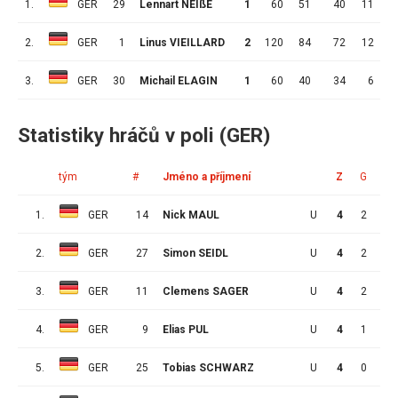
1.
GER
29
Lennart NEIßE
1
60
51
40
11
1
2.
GER
1
Linus VIEILLARD
2
120
84
72
12
3.
GER
30
Michail ELAGIN
1
60
40
34
6
Statistiky hráčů v poli (GER)
tým
#
Jméno a příjmení
Z
G
A
1.
GER
14
Nick MAUL
U
4
2
2
2.
GER
27
Simon SEIDL
U
4
2
1
3.
GER
11
Clemens SAGER
U
4
2
1
4.
GER
9
Elias PUL
U
4
1
2
5.
GER
25
Tobias SCHWARZ
U
4
0
3