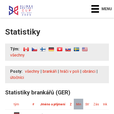
MENU
Statistiky
Tým:
všechny
Posty:
všechny
|
brankáři
|
hráči v poli
|
obránci
|
útočníci
Statistiky brankářů (GER)
tým
#
Jméno a příjmení
Z
Min
Stř
Zás
Ink