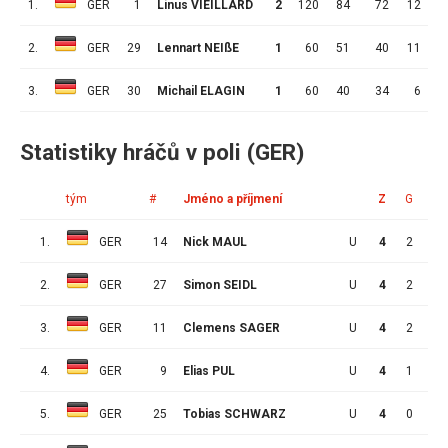
1.
GER
1
Linus VIEILLARD
2
120
84
72
12
2.
GER
29
Lennart NEIßE
1
60
51
40
11
1
3.
GER
30
Michail ELAGIN
1
60
40
34
6
Statistiky hráčů v poli (GER)
tým
#
Jméno a příjmení
Z
G
A
1.
GER
14
Nick MAUL
U
4
2
2
2.
GER
27
Simon SEIDL
U
4
2
1
3.
GER
11
Clemens SAGER
U
4
2
1
4.
GER
9
Elias PUL
U
4
1
2
5.
GER
25
Tobias SCHWARZ
U
4
0
3