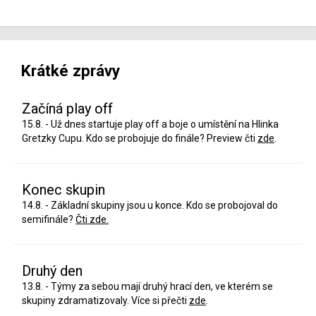
Krátké zprávy
Začíná play off
15.8. - Už dnes startuje play off a boje o umístění na Hlinka
Gretzky Cupu. Kdo se probojuje do finále? Preview čti
zde
.
Konec skupin
14.8. - Základní skupiny jsou u konce. Kdo se probojoval do
semifinále?
Čti zde.
Druhý den
13.8. - Týmy za sebou mají druhý hrací den, ve kterém se
skupiny zdramatizovaly. Více si přečti
zde
.