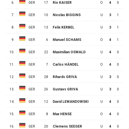
6.
GER
17
Rio KAISER
O
4
0
2
7.
GER
10
Nicolas BIGGINS
U
3
1
0
8.
GER
13
Felix KERBEL
U
3
1
0
9.
GER
6
Manuel SCHAMS
O
4
1
0
10.
GER
22
Maximilian OSWALD
U
4
0
1
11.
GER
7
Carlos HÄNDEL
O
4
0
1
12.
GER
28
Rihards GRIVA
U
3
0
0
13.
GER
26
Gustavs GRIVA
U
3
0
0
14.
GER
12
David LEWANDOWSKI
U
4
0
0
15.
GER
8
Max HENSE
O
4
0
0
16.
GER
20
Clemens SEEGER
U
4
0
0