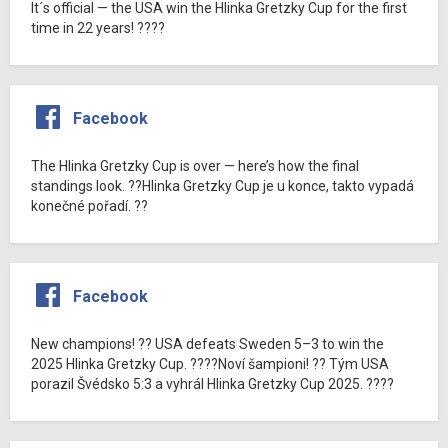
It´s official — the USA win the Hlinka Gretzky Cup for the first
time in 22 years! ????
Facebook
The Hlinka Gretzky Cup is over — here’s how the final
standings look. ??Hlinka Gretzky Cup je u konce, takto vypadá
konečné pořadí. ??
Facebook
New champions! ?? USA defeats Sweden 5–3 to win the
2025 Hlinka Gretzky Cup. ????Noví šampioni! ?? Tým USA
porazil Švédsko 5:3 a vyhrál Hlinka Gretzky Cup 2025. ????