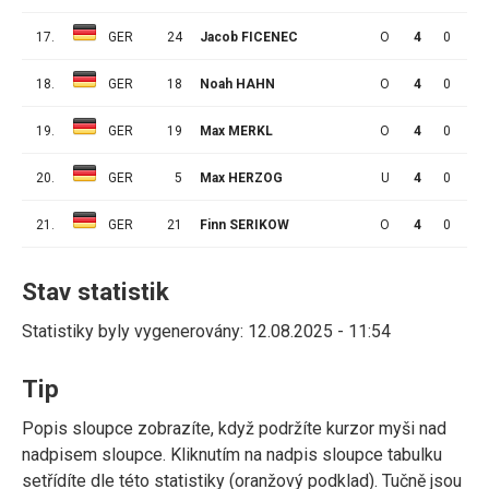
17.
GER
24
Jacob FICENEC
O
4
0
0
18.
GER
18
Noah HAHN
O
4
0
0
19.
GER
19
Max MERKL
O
4
0
0
20.
GER
5
Max HERZOG
U
4
0
0
21.
GER
21
Finn SERIKOW
O
4
0
0
Stav statistik
Statistiky byly vygenerovány: 12.08.2025 - 11:54
Tip
Popis sloupce zobrazíte, když podržíte kurzor myši nad
nadpisem sloupce. Kliknutím na nadpis sloupce tabulku
setřídíte dle této statistiky (oranžový podklad). Tučně jsou