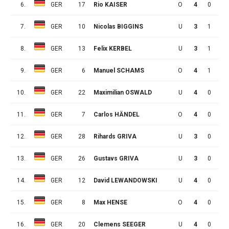
6.
GER
17
Rio KAISER
O
4
0
2
7.
GER
10
Nicolas BIGGINS
U
3
1
0
8.
GER
13
Felix KERBEL
U
3
1
0
9.
GER
6
Manuel SCHAMS
O
4
1
0
10.
GER
22
Maximilian OSWALD
U
4
0
1
11.
GER
7
Carlos HÄNDEL
O
4
0
1
12.
GER
28
Rihards GRIVA
U
3
0
0
13.
GER
26
Gustavs GRIVA
U
3
0
0
14.
GER
12
David LEWANDOWSKI
U
4
0
0
15.
GER
8
Max HENSE
O
4
0
0
16.
GER
20
Clemens SEEGER
U
4
0
0