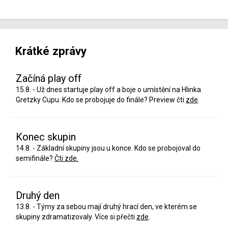
Krátké zprávy
Začíná play off
15.8. - Už dnes startuje play off a boje o umístění na Hlinka
Gretzky Cupu. Kdo se probojuje do finále? Preview čti
zde
.
Konec skupin
14.8. - Základní skupiny jsou u konce. Kdo se probojoval do
semifinále?
Čti zde.
Druhý den
13.8. - Týmy za sebou mají druhý hrací den, ve kterém se
skupiny zdramatizovaly. Více si přečti
zde
.