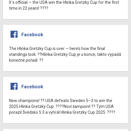
It´s official — the USA win the Hlinka Gretzky Cup for the first
time in 22 years! ????
Facebook
The Hlinka Gretzky Cup is over — here’s how the final
standings look. ??Hlinka Gretzky Cup je u konce, takto vypadá
konečné pořadí. ??
Facebook
New champions! ?? USA defeats Sweden 5–3 to win the
2025 Hlinka Gretzky Cup. ????Noví šampioni! ?? Tým USA
porazil Švédsko 5:3 a vyhrál Hlinka Gretzky Cup 2025. ????