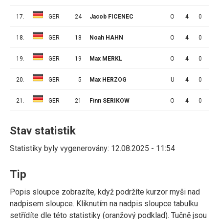
17.
GER
24
Jacob FICENEC
O
4
0
0
18.
GER
18
Noah HAHN
O
4
0
0
19.
GER
19
Max MERKL
O
4
0
0
20.
GER
5
Max HERZOG
U
4
0
0
21.
GER
21
Finn SERIKOW
O
4
0
0
Stav statistik
Statistiky byly vygenerovány: 12.08.2025 - 11:54
Tip
Popis sloupce zobrazíte, když podržíte kurzor myši nad
nadpisem sloupce. Kliknutím na nadpis sloupce tabulku
setřídíte dle této statistiky (oranžový podklad). Tučně jsou