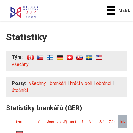
MENU
Statistiky
Tým:
všechny
Posty:
všechny
|
brankáři
|
hráči v poli
|
obránci
|
útočníci
Statistiky brankářů (GER)
tým
#
Jméno a příjmení
Z
Min
Stř
Zás
Ink