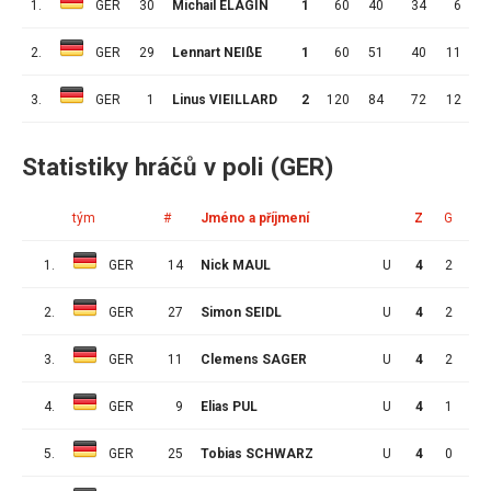
1.
GER
30
Michail ELAGIN
1
60
40
34
6
2.
GER
29
Lennart NEIßE
1
60
51
40
11
1
3.
GER
1
Linus VIEILLARD
2
120
84
72
12
Statistiky hráčů v poli (GER)
tým
#
Jméno a příjmení
Z
G
A
1.
GER
14
Nick MAUL
U
4
2
2
2.
GER
27
Simon SEIDL
U
4
2
1
3.
GER
11
Clemens SAGER
U
4
2
1
4.
GER
9
Elias PUL
U
4
1
2
5.
GER
25
Tobias SCHWARZ
U
4
0
3