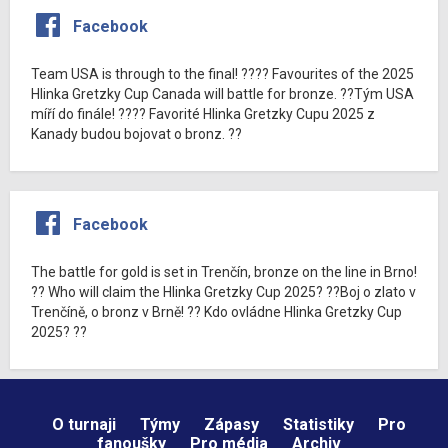
Facebook
Team USA is through to the final! ???? Favourites of the 2025
Hlinka Gretzky Cup Canada will battle for bronze. ??Tým USA
míří do finále! ???? Favorité Hlinka Gretzky Cupu 2025 z
Kanady budou bojovat o bronz. ??
Facebook
The battle for gold is set in Trenčín, bronze on the line in Brno!
?? Who will claim the Hlinka Gretzky Cup 2025? ??Boj o zlato v
Trenčíně, o bronz v Brně! ?? Kdo ovládne Hlinka Gretzky Cup
2025? ??
O turnaji
Týmy
Zápasy
Statistiky
Pro
fanoušky
Pro média
Archiv