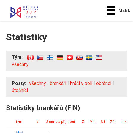
MENU
Statistiky
Tým:
všechny
Posty:
všechny
|
brankáři
|
hráči v poli
|
obránci
|
útočníci
Statistiky brankářů (FIN)
tým
#
Jméno a příjmení
Z
Min
Stř
Zás
Ink