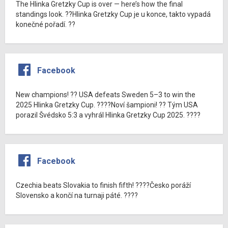
The Hlinka Gretzky Cup is over — here’s how the final
standings look. ??Hlinka Gretzky Cup je u konce, takto vypadá
konečné pořadí. ??
Facebook
New champions! ?? USA defeats Sweden 5–3 to win the
2025 Hlinka Gretzky Cup. ????Noví šampioni! ?? Tým USA
porazil Švédsko 5:3 a vyhrál Hlinka Gretzky Cup 2025. ????
Facebook
Czechia beats Slovakia to finish fifth! ????Česko poráží
Slovensko a končí na turnaji páté. ????