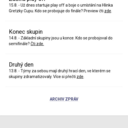
15.8. - Už dnes startuje play off a boje o umístění na Hlinka
Gretzky Cupu. Kdo se probojuje do finále? Preview čti
zde
.
Konec skupin
14.8. - Základní skupiny jsou u konce. Kdo se probojoval do
semifinále?
Čti zde.
Druhý den
13.8. - Týmy za sebou mají druhý hrací den, ve kterém se
skupiny zdramatizovaly. Více si přečti
zde
.
ARCHIV ZPRÁV