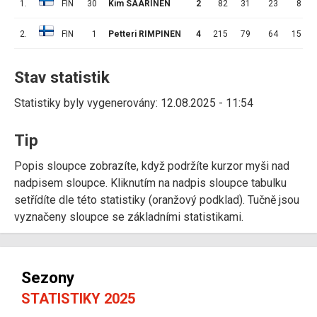
1.
FIN
30
Kim SAARINEN
2
82
31
23
8
2.
FIN
1
Petteri RIMPINEN
4
215
79
64
15
Stav statistik
Statistiky byly vygenerovány: 12.08.2025 - 11:54
Tip
Popis sloupce zobrazíte, když podržíte kurzor myši nad
nadpisem sloupce. Kliknutím na nadpis sloupce tabulku
setřídíte dle této statistiky (oranžový podklad). Tučně jsou
vyznačeny sloupce se základními statistikami.
Sezony
STATISTIKY 2025