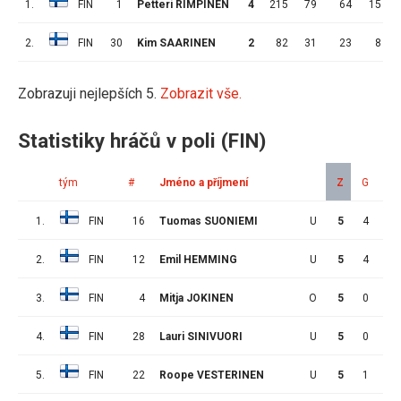
1.
FIN
1
Petteri RIMPINEN
4
215
79
64
15
2.
FIN
30
Kim SAARINEN
2
82
31
23
8
Zobrazuji nejlepších 5.
Zobrazit vše.
Statistiky hráčů v poli (FIN)
tým
#
Jméno a příjmení
Z
G
A
1.
FIN
16
Tuomas SUONIEMI
U
5
4
5
2.
FIN
12
Emil HEMMING
U
5
4
5
3.
FIN
4
Mitja JOKINEN
O
5
0
3
4.
FIN
28
Lauri SINIVUORI
U
5
0
3
5.
FIN
22
Roope VESTERINEN
U
5
1
1