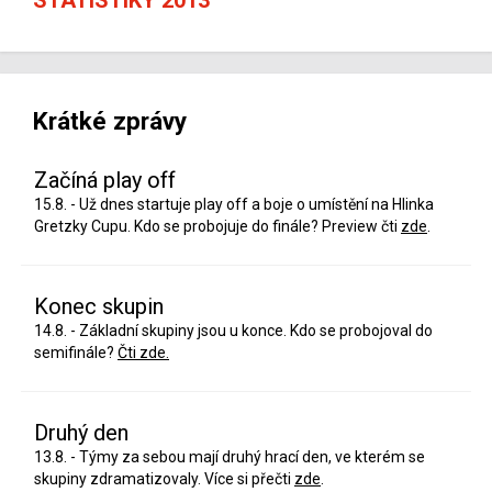
Krátké zprávy
Začíná play off
15.8. - Už dnes startuje play off a boje o umístění na Hlinka
Gretzky Cupu. Kdo se probojuje do finále? Preview čti
zde
.
Konec skupin
14.8. - Základní skupiny jsou u konce. Kdo se probojoval do
semifinále?
Čti zde.
Druhý den
13.8. - Týmy za sebou mají druhý hrací den, ve kterém se
skupiny zdramatizovaly. Více si přečti
zde
.