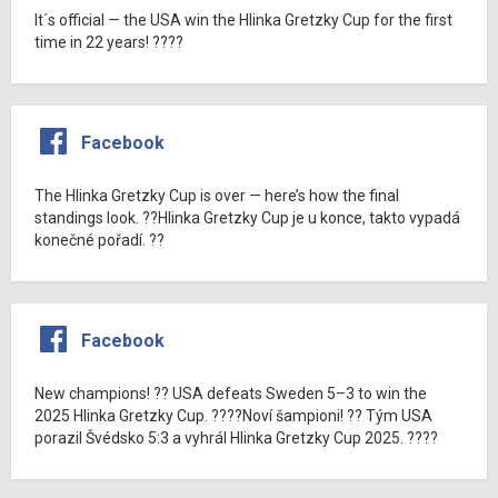
It´s official — the USA win the Hlinka Gretzky Cup for the first
time in 22 years! ????
Facebook
The Hlinka Gretzky Cup is over — here’s how the final
standings look. ??Hlinka Gretzky Cup je u konce, takto vypadá
konečné pořadí. ??
Facebook
New champions! ?? USA defeats Sweden 5–3 to win the
2025 Hlinka Gretzky Cup. ????Noví šampioni! ?? Tým USA
porazil Švédsko 5:3 a vyhrál Hlinka Gretzky Cup 2025. ????