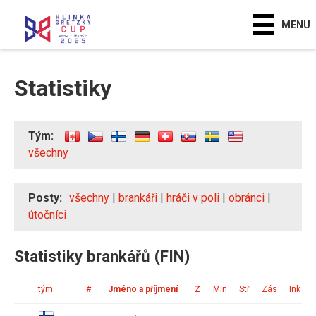
MENU
Statistiky
Tým:
všechny
Posty:
všechny
|
brankáři
|
hráči v poli
|
obránci
|
útočníci
Statistiky brankářů (FIN)
tým
#
Jméno a příjmení
Z
Min
Stř
Zás
Ink