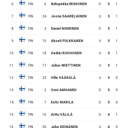
6.
FIN
6
Niilopekka MUHONEN
O
5
1
1
7.
FIN
24
Joona SAARELAINEN
U
5
1
1
8.
FIN
3
Daniel NIEMINEN
O
5
1
0
9.
FIN
15
Akseli PULKKANEN
U
5
1
0
10.
FIN
18
Heikki RUOHONEN
U
5
1
0
11.
FIN
17
Julius MIETTINEN
U
5
1
0
12.
FIN
23
Ville VÄÄRÄLÄ
U
5
0
0
13.
FIN
2
Onni AMHAMDI
O
5
0
0
14.
FIN
7
Eelis MARILA
O
5
0
0
15.
FIN
10
Arttu VÄLILÄ
O
4
1
1
16.
FIN
20
Juho KEINÄNEN
U
4
0
1