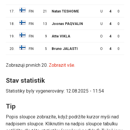
17.
FIN
21
Natan TESHOME
U
4
0
0
18.
FIN
13
Joonas PAQVALIN
U
4
0
0
19.
FIN
9
Atte VIKLA
O
4
0
0
20.
FIN
5
Bruno JALASTI
O
4
0
0
Zobrazuji prvních 20.
Zobrazit vše.
Stav statistik
Statistiky byly vygenerovány: 12.08.2025 - 11:54
Tip
Popis sloupce zobrazíte, když podržíte kurzor myši nad
nadpisem sloupce. Kliknutím na nadpis sloupce tabulku