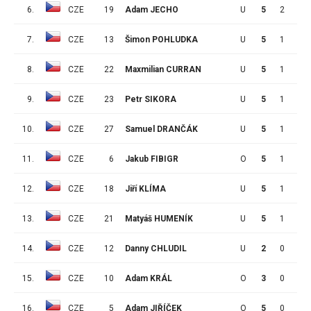
6.
CZE
19
Adam JECHO
U
5
2
0
7.
CZE
13
Šimon POHLUDKA
U
5
1
3
8.
CZE
22
Maxmilian CURRAN
U
5
1
2
9.
CZE
23
Petr SIKORA
U
5
1
2
10.
CZE
27
Samuel DRANČÁK
U
5
1
1
11.
CZE
6
Jakub FIBIGR
O
5
1
1
12.
CZE
18
Jiří KLÍMA
U
5
1
0
13.
CZE
21
Matyáš HUMENÍK
U
5
1
0
14.
CZE
12
Danny CHLUDIL
U
2
0
1
15.
CZE
10
Adam KRÁL
O
3
0
0
16.
CZE
5
Adam JIŘÍČEK
O
5
0
3