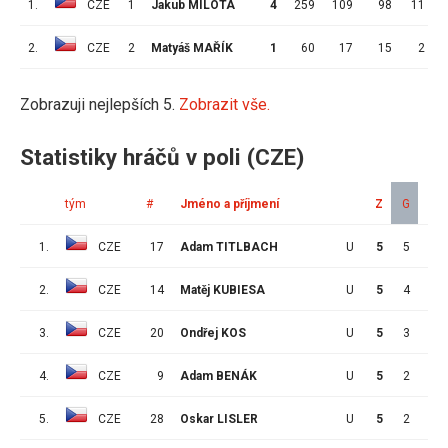
1.
CZE
1
Jakub MILOTA
4
259
109
98
11
2.
CZE
2
Matyáš MAŘÍK
1
60
17
15
2
Zobrazuji nejlepších 5.
Zobrazit vše.
Statistiky hráčů v poli (CZE)
tým
#
Jméno a příjmení
Z
G
A
1.
CZE
17
Adam TITLBACH
U
5
5
3
2.
CZE
14
Matěj KUBIESA
U
5
4
1
3.
CZE
20
Ondřej KOS
U
5
3
2
4.
CZE
9
Adam BENÁK
U
5
2
8
5.
CZE
28
Oskar LISLER
U
5
2
2