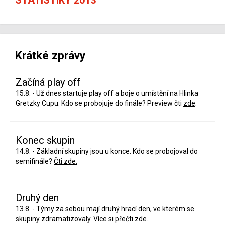
Krátké zprávy
Začíná play off
15.8. - Už dnes startuje play off a boje o umístění na Hlinka
Gretzky Cupu. Kdo se probojuje do finále? Preview čti
zde
.
Konec skupin
14.8. - Základní skupiny jsou u konce. Kdo se probojoval do
semifinále?
Čti zde.
Druhý den
13.8. - Týmy za sebou mají druhý hrací den, ve kterém se
skupiny zdramatizovaly. Více si přečti
zde
.