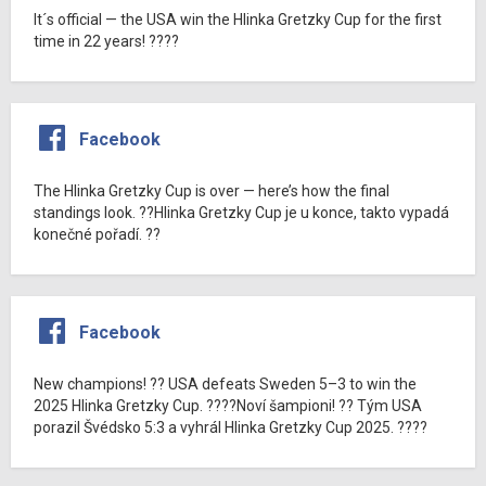
It´s official — the USA win the Hlinka Gretzky Cup for the first
time in 22 years! ????
Facebook
The Hlinka Gretzky Cup is over — here’s how the final
standings look. ??Hlinka Gretzky Cup je u konce, takto vypadá
konečné pořadí. ??
Facebook
New champions! ?? USA defeats Sweden 5–3 to win the
2025 Hlinka Gretzky Cup. ????Noví šampioni! ?? Tým USA
porazil Švédsko 5:3 a vyhrál Hlinka Gretzky Cup 2025. ????