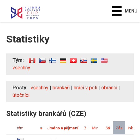
MENU
Statistiky
Tým:
všechny
Posty:
všechny
|
brankáři
|
hráči v poli
|
obránci
|
útočníci
Statistiky brankářů (CZE)
tým
#
Jméno a příjmení
Z
Min
Stř
Zás
Ink