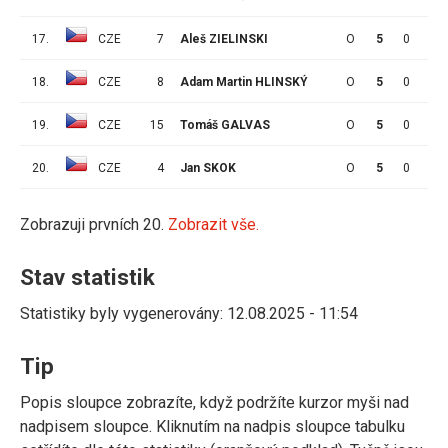
17.
CZE
7
Aleš ZIELINSKI
O
5
0
1
18.
CZE
8
Adam Martin HLINSKÝ
O
5
0
1
19.
CZE
15
Tomáš GALVAS
O
5
0
0
20.
CZE
4
Jan SKOK
O
5
0
0
Zobrazuji prvních 20.
Zobrazit vše.
Stav statistik
Statistiky byly vygenerovány: 12.08.2025 - 11:54
Tip
Popis sloupce zobrazíte, když podržíte kurzor myši nad
nadpisem sloupce. Kliknutím na nadpis sloupce tabulku