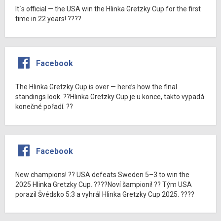
It´s official — the USA win the Hlinka Gretzky Cup for the first
time in 22 years! ????
Facebook
The Hlinka Gretzky Cup is over — here’s how the final
standings look. ??Hlinka Gretzky Cup je u konce, takto vypadá
konečné pořadí. ??
Facebook
New champions! ?? USA defeats Sweden 5–3 to win the
2025 Hlinka Gretzky Cup. ????Noví šampioni! ?? Tým USA
porazil Švédsko 5:3 a vyhrál Hlinka Gretzky Cup 2025. ????