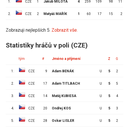
1.
CZE
1
Jakub MILOTA
4
259
109
98
11
2.
CZE
2
Matyáš MAŘÍK
1
60
17
15
2
Zobrazuji nejlepších 5.
Zobrazit vše.
Statistiky hráčů v poli (CZE)
tým
#
Jméno a příjmení
Z
G
A
1.
CZE
9
Adam BENÁK
U
5
2
8
2.
CZE
17
Adam TITLBACH
U
5
5
3
3.
CZE
14
Matěj KUBIESA
U
5
4
1
4.
CZE
20
Ondřej KOS
U
5
3
2
5.
CZE
28
Oskar LISLER
U
5
2
2