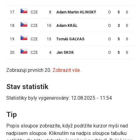
17.
CZE
8
Adam Martin HLINSKÝ
O
5
0
1
18.
CZE
10
Adam KRÁL
O
3
0
0
19.
CZE
15
Tomáš GALVAS
O
5
0
0
20.
CZE
4
Jan SKOK
O
5
0
0
Zobrazuji prvních 20.
Zobrazit vše.
Stav statistik
Statistiky byly vygenerovány: 12.08.2025 - 11:54
Tip
Popis sloupce zobrazíte, když podržíte kurzor myši nad
nadpisem sloupce. Kliknutím na nadpis sloupce tabulku