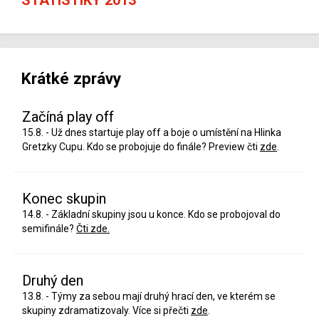
Krátké zprávy
Začíná play off
15.8. - Už dnes startuje play off a boje o umístění na Hlinka
Gretzky Cupu. Kdo se probojuje do finále? Preview čti
zde
.
Konec skupin
14.8. - Základní skupiny jsou u konce. Kdo se probojoval do
semifinále?
Čti zde.
Druhý den
13.8. - Týmy za sebou mají druhý hrací den, ve kterém se
skupiny zdramatizovaly. Více si přečti
zde
.