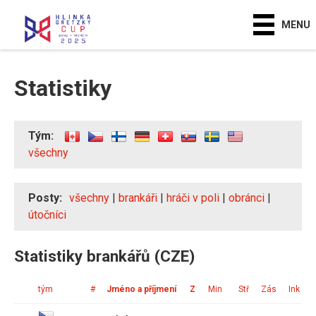
MENU
Statistiky
Tým:
všechny
Posty:
všechny
|
brankáři
|
hráči v poli
|
obránci
|
útočníci
Statistiky brankářů (CZE)
tým
#
Jméno a příjmení
Z
Min
Stř
Zás
Ink