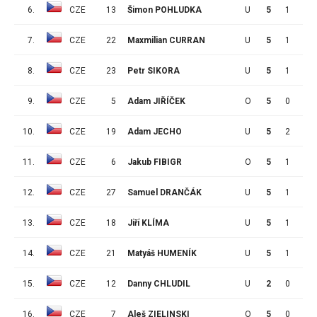
6.
CZE
13
Šimon POHLUDKA
U
5
1
3
7.
CZE
22
Maxmilian CURRAN
U
5
1
2
8.
CZE
23
Petr SIKORA
U
5
1
2
9.
CZE
5
Adam JIŘÍČEK
O
5
0
3
10.
CZE
19
Adam JECHO
U
5
2
0
11.
CZE
6
Jakub FIBIGR
O
5
1
1
12.
CZE
27
Samuel DRANČÁK
U
5
1
1
13.
CZE
18
Jiří KLÍMA
U
5
1
0
14.
CZE
21
Matyáš HUMENÍK
U
5
1
0
15.
CZE
12
Danny CHLUDIL
U
2
0
1
16.
CZE
7
Aleš ZIELINSKI
O
5
0
1