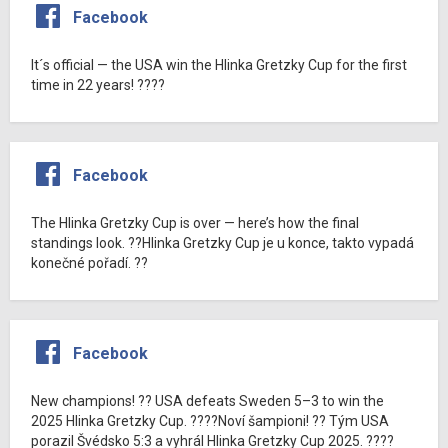
Facebook
It´s official — the USA win the Hlinka Gretzky Cup for the first
time in 22 years! ????
Facebook
The Hlinka Gretzky Cup is over — here’s how the final
standings look. ??Hlinka Gretzky Cup je u konce, takto vypadá
konečné pořadí. ??
Facebook
New champions! ?? USA defeats Sweden 5–3 to win the
2025 Hlinka Gretzky Cup. ????Noví šampioni! ?? Tým USA
porazil Švédsko 5:3 a vyhrál Hlinka Gretzky Cup 2025. ????