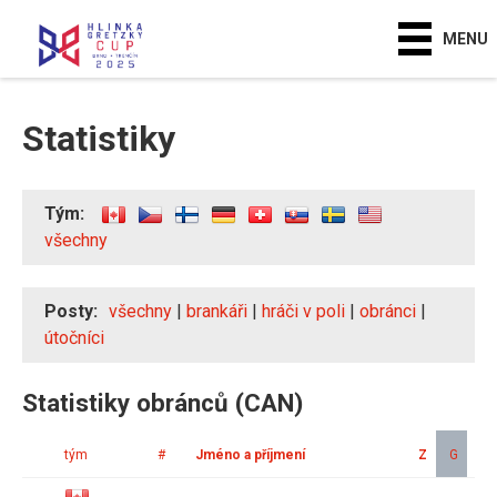
MENU
Statistiky
Tým:
všechny
Posty:
všechny
|
brankáři
|
hráči v poli
|
obránci
|
útočníci
Statistiky obránců (CAN)
tým
#
Jméno a příjmení
Z
G
A