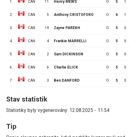
1.
CAN
11
Henry MEWS
O
5
1
6
2.
CAN
5
Anthony CRISTOFORO
O
6
1
2
3.
CAN
19
Zayne PAREKH
O
5
0
3
4.
CAN
4
Frankie MARRELLI
O
5
0
3
5.
CAN
2
Sam DICKINSON
O
5
0
3
6.
CAN
6
Charlie ELICK
O
5
0
2
7.
CAN
3
Ben DANFORD
O
5
0
0
Stav statistik
Statistiky byly vygenerovány: 12.08.2025 - 11:54
Tip