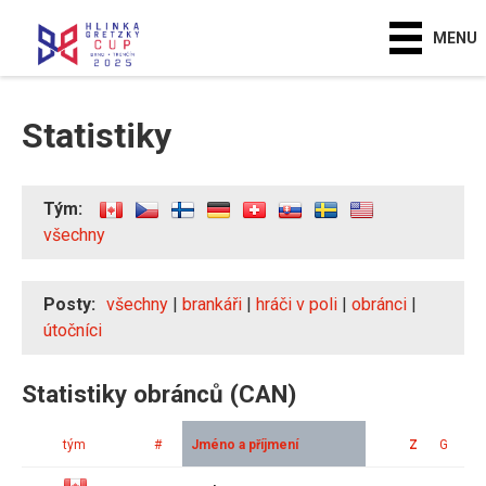
MENU
Statistiky
Tým:
všechny
Posty:
všechny
|
brankáři
|
hráči v poli
|
obránci
|
útočníci
Statistiky obránců (CAN)
tým
#
Jméno a příjmení
Z
G
A