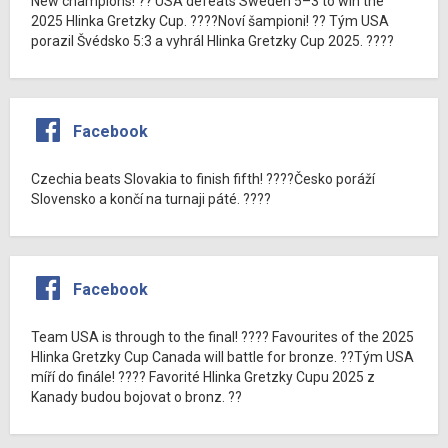
New champions! ?? USA defeats Sweden 5–3 to win the
2025 Hlinka Gretzky Cup. ????Noví šampioni! ?? Tým USA
porazil Švédsko 5:3 a vyhrál Hlinka Gretzky Cup 2025. ????
Facebook
Czechia beats Slovakia to finish fifth! ????Česko poráží
Slovensko a končí na turnaji páté. ????
Facebook
Team USA is through to the final! ???? Favourites of the 2025
Hlinka Gretzky Cup Canada will battle for bronze. ??Tým USA
míří do finále! ???? Favorité Hlinka Gretzky Cupu 2025 z
Kanady budou bojovat o bronz. ??