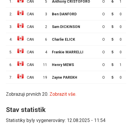
1.
CAN
5
Anthony CRISTOFORO
O
6
1
2
2.
CAN
3
Ben DANFORD
O
5
0
0
3.
CAN
2
Sam DICKINSON
O
5
0
3
4.
CAN
6
Charlie ELICK
O
5
0
2
5.
CAN
4
Frankie MARRELLI
O
5
0
3
6.
CAN
11
Henry MEWS
O
5
1
6
7.
CAN
19
Zayne PAREKH
O
5
0
3
Zobrazuji prvních 20.
Zobrazit vše.
Stav statistik
Statistiky byly vygenerovány: 12.08.2025 - 11:54