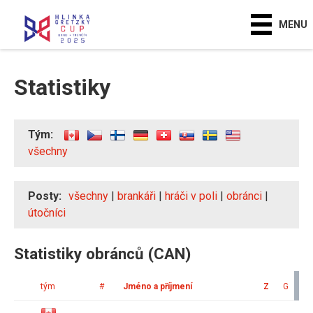
MENU
Statistiky
Tým:
všechny
Posty:
všechny
|
brankáři
|
hráči v poli
|
obránci
|
útočníci
Statistiky obránců (CAN)
tým
#
Jméno a příjmení
Z
G
A