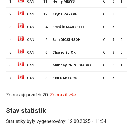
1.
CAN
11
Henry MEWS
O
5
1
6
2.
CAN
19
Zayne PAREKH
O
5
0
3
3.
CAN
4
Frankie MARRELLI
O
5
0
3
4.
CAN
2
Sam DICKINSON
O
5
0
3
5.
CAN
6
Charlie ELICK
O
5
0
2
6.
CAN
5
Anthony CRISTOFORO
O
6
1
2
7.
CAN
3
Ben DANFORD
O
5
0
0
Zobrazuji prvních 20.
Zobrazit vše.
Stav statistik
Statistiky byly vygenerovány: 12.08.2025 - 11:54