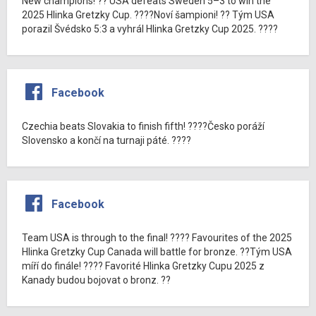
New champions! ?? USA defeats Sweden 5–3 to win the
2025 Hlinka Gretzky Cup. ????Noví šampioni! ?? Tým USA
porazil Švédsko 5:3 a vyhrál Hlinka Gretzky Cup 2025. ????
Facebook
Czechia beats Slovakia to finish fifth! ????Česko poráží
Slovensko a končí na turnaji páté. ????
Facebook
Team USA is through to the final! ???? Favourites of the 2025
Hlinka Gretzky Cup Canada will battle for bronze. ??Tým USA
míří do finále! ???? Favorité Hlinka Gretzky Cupu 2025 z
Kanady budou bojovat o bronz. ??