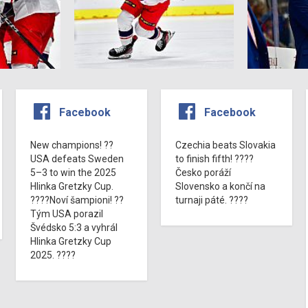
Facebook
Facebook
New champions! ??
Czechia beats Slovakia
USA defeats Sweden
to finish fifth! ????
5–3 to win the 2025
Česko poráží
Hlinka Gretzky Cup.
Slovensko a končí na
????Noví šampioni! ??
turnaji páté. ????
Tým USA porazil
Švédsko 5:3 a vyhrál
Hlinka Gretzky Cup
2025. ????