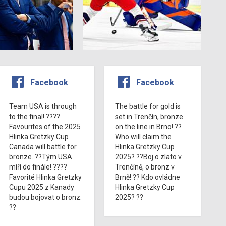
Facebook
Facebook
Team USA is through
The battle for gold is
to the final! ????
set in Trenčín, bronze
Favourites of the 2025
on the line in Brno! ??
Hlinka Gretzky Cup
Who will claim the
Canada will battle for
Hlinka Gretzky Cup
bronze. ??Tým USA
2025? ??Boj o zlato v
míří do finále! ????
Trenčíně, o bronz v
Favorité Hlinka Gretzky
Brně! ?? Kdo ovládne
Cupu 2025 z Kanady
Hlinka Gretzky Cup
budou bojovat o bronz.
2025? ??
??