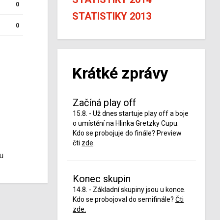
0
STATISTIKY 2013
0
Krátké zprávy
Začíná play off
15.8. - Už dnes startuje play off a boje
o umístění na Hlinka Gretzky Cupu.
Kdo se probojuje do finále? Preview
čti
zde
.
u
Konec skupin
14.8. - Základní skupiny jsou u konce.
Kdo se probojoval do semifinále?
Čti
zde.