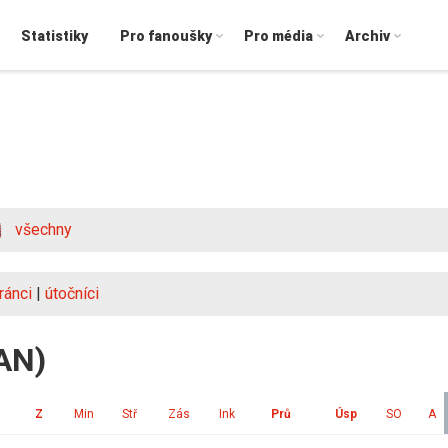
Statistiky
Pro fanoušky
Pro média
Archiv
všechny
ránci
|
útočníci
CAN)
Z
Min
Stř
Zás
Ink
Prů
Úsp
SO
A