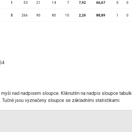
1
53
21
14
7
7,92
66,67
0
0
5
266
90
80
10
2,26
88,89
1
0
:54
r myši nad nadpisem sloupce. Kliknutím na nadpis sloupce tabulk
d). Tučně jsou vyznačeny sloupce se základními statistikami.