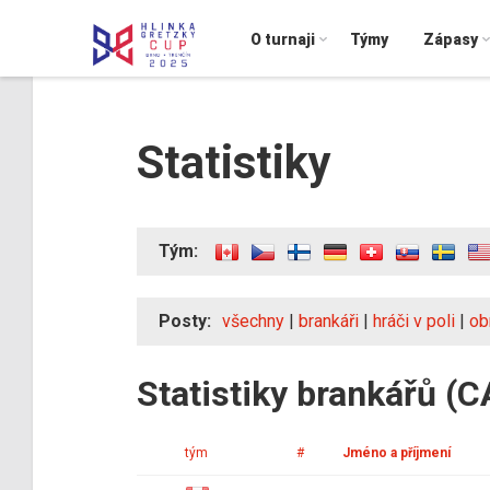
O turnaji
Týmy
Zápasy
Statistiky
Tým:
Posty:
všechny
|
brankáři
|
hráči v poli
|
ob
Statistiky brankářů (
tým
#
Jméno a příjmení