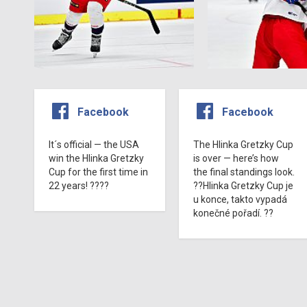
Facebook
Facebook
It´s official — the USA
The Hlinka Gretzky Cup
win the Hlinka Gretzky
is over — here’s how
Cup for the first time in
the final standings look.
22 years! ????
??Hlinka Gretzky Cup je
u konce, takto vypadá
konečné pořadí. ??