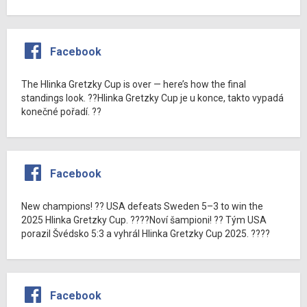
Facebook
The Hlinka Gretzky Cup is over — here’s how the final
standings look. ??Hlinka Gretzky Cup je u konce, takto vypadá
konečné pořadí. ??
Facebook
New champions! ?? USA defeats Sweden 5–3 to win the
2025 Hlinka Gretzky Cup. ????Noví šampioni! ?? Tým USA
porazil Švédsko 5:3 a vyhrál Hlinka Gretzky Cup 2025. ????
Facebook