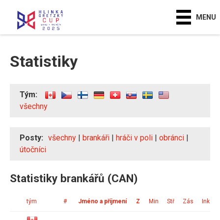
MENU
Statistiky
Tým:
všechny
Posty:
všechny
|
brankáři
|
hráči v poli
|
obránci
|
útočníci
Statistiky brankářů (CAN)
tým
#
Jméno a příjmení
Z
Min
Stř
Zás
Ink