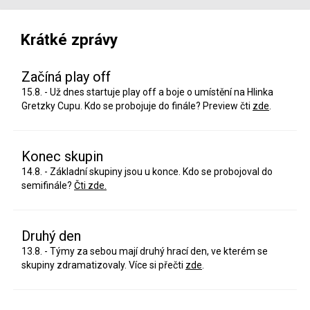
Krátké zprávy
Začíná play off
15.8. - Už dnes startuje play off a boje o umístění na Hlinka
Gretzky Cupu. Kdo se probojuje do finále? Preview čti
zde
.
Konec skupin
14.8. - Základní skupiny jsou u konce. Kdo se probojoval do
semifinále?
Čti zde.
Druhý den
13.8. - Týmy za sebou mají druhý hrací den, ve kterém se
skupiny zdramatizovaly. Více si přečti
zde
.