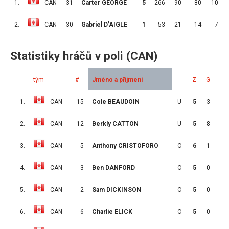
1.
CAN
31
Carter GEORGE
5
266
90
80
10
2.
CAN
30
Gabriel D’AIGLE
1
53
21
14
7
Statistiky hráčů v poli (CAN)
tým
#
Jméno a příjmení
Z
G
A
1.
CAN
15
Cole BEAUDOIN
U
5
3
3
2.
CAN
12
Berkly CATTON
U
5
8
2
3.
CAN
5
Anthony CRISTOFORO
O
6
1
2
4.
CAN
3
Ben DANFORD
O
5
0
0
5.
CAN
2
Sam DICKINSON
O
5
0
3
6.
CAN
6
Charlie ELICK
O
5
0
2