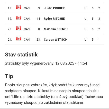
18.
CAN
9
Justin POIRIER
U
5
2
2
19.
CAN
14
Ryder RITCHIE
U
5
3
6
20.
CAN
8
Malcolm SPENCE
U
5
2
3
21.
CAN
23
Carson WETSCH
U
5
1
2
Stav statistik
Statistiky byly vygenerovány: 12.08.2025 - 11:54
Tip
Popis sloupce zobrazíte, když podržíte kurzor myši nad
nadpisem sloupce. Kliknutím na nadpis sloupce tabulku
setřídíte dle této statistiky (oranžový podklad). Tučně jsou
vyznačeny sloupce se základními statistikami.