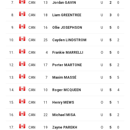
7.
CAN
13
Jordan GAVIN
U
2
0
0
8.
CAN
18
Liam GREENTREE
U
3
0
1
9.
CAN
16
Ollie JOSEPHSON
U
5
0
3
10.
CAN
25
Cayden LINDSTROM
U
5
2
1
11.
CAN
4
Frankie MARRELLI
O
5
0
3
12.
CAN
17
Porter MARTONE
U
5
2
3
13.
CAN
7
Maxim MASSÉ
U
5
5
1
14.
CAN
10
Roger MCQUEEN
U
5
4
3
15.
CAN
11
Henry MEWS
O
5
1
6
16.
CAN
22
Michael MISA
U
5
2
6
17.
CAN
19
Zayne PAREKH
O
5
0
3