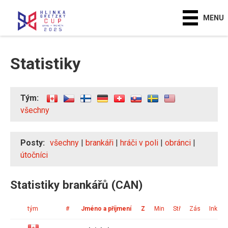
MENU
Statistiky
Tým:
všechny
Posty:
všechny
|
brankáři
|
hráči v poli
|
obránci
|
útočníci
Statistiky brankářů (CAN)
tým
#
Jméno a příjmení
Z
Min
Stř
Zás
Ink