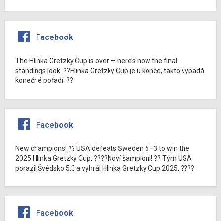
Facebook
The Hlinka Gretzky Cup is over — here’s how the final
standings look. ??Hlinka Gretzky Cup je u konce, takto vypadá
konečné pořadí. ??
Facebook
New champions! ?? USA defeats Sweden 5–3 to win the
2025 Hlinka Gretzky Cup. ????Noví šampioni! ?? Tým USA
porazil Švédsko 5:3 a vyhrál Hlinka Gretzky Cup 2025. ????
Facebook