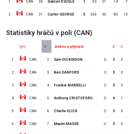
1.
CAN
30
Gabriel D’AIGLE
1
53
21
14
7
2.
CAN
31
Carter GEORGE
5
266
90
80
10
Statistiky hráčů v poli (CAN)
tým
#
Jméno a příjmení
Z
G
A
1.
CAN
2
Sam DICKINSON
O
5
0
3
2.
CAN
3
Ben DANFORD
O
5
0
0
3.
CAN
4
Frankie MARRELLI
O
5
0
3
4.
CAN
5
Anthony CRISTOFORO
O
6
1
2
5.
CAN
6
Charlie ELICK
O
5
0
2
6.
CAN
7
Maxim MASSÉ
U
5
5
1