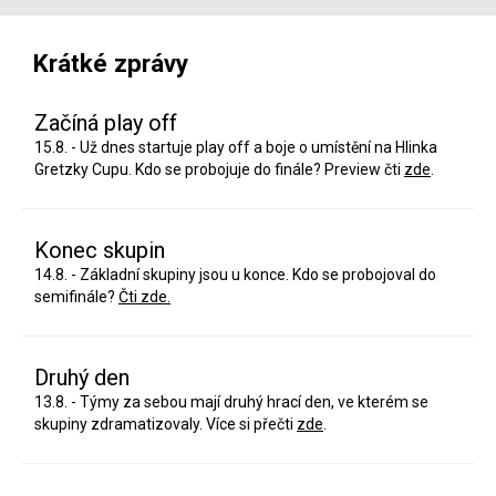
Krátké zprávy
Začíná play off
15.8. - Už dnes startuje play off a boje o umístění na Hlinka
Gretzky Cupu. Kdo se probojuje do finále? Preview čti
zde
.
Konec skupin
14.8. - Základní skupiny jsou u konce. Kdo se probojoval do
semifinále?
Čti zde.
Druhý den
13.8. - Týmy za sebou mají druhý hrací den, ve kterém se
skupiny zdramatizovaly. Více si přečti
zde
.