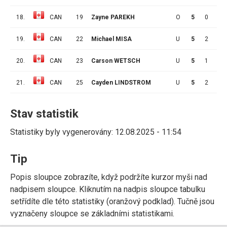
18.
CAN
19
Zayne PAREKH
O
5
0
3
19.
CAN
22
Michael MISA
U
5
2
6
20.
CAN
23
Carson WETSCH
U
5
1
2
21.
CAN
25
Cayden LINDSTROM
U
5
2
1
Stav statistik
Statistiky byly vygenerovány: 12.08.2025 - 11:54
Tip
Popis sloupce zobrazíte, když podržíte kurzor myši nad
nadpisem sloupce. Kliknutím na nadpis sloupce tabulku
setřídíte dle této statistiky (oranžový podklad). Tučně jsou
vyznačeny sloupce se základními statistikami.