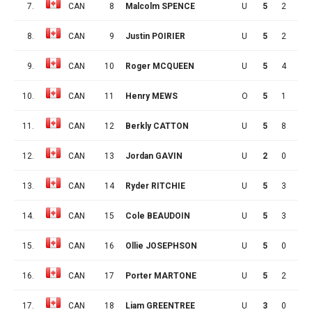
7.
CAN
8
Malcolm SPENCE
U
5
2
3
8.
CAN
9
Justin POIRIER
U
5
2
2
9.
CAN
10
Roger MCQUEEN
U
5
4
3
10.
CAN
11
Henry MEWS
O
5
1
6
11.
CAN
12
Berkly CATTON
U
5
8
2
12.
CAN
13
Jordan GAVIN
U
2
0
0
13.
CAN
14
Ryder RITCHIE
U
5
3
6
14.
CAN
15
Cole BEAUDOIN
U
5
3
3
15.
CAN
16
Ollie JOSEPHSON
U
5
0
3
16.
CAN
17
Porter MARTONE
U
5
2
3
17.
CAN
18
Liam GREENTREE
U
3
0
1