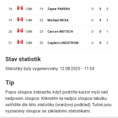
18.
CAN
19
Zayne PAREKH
O
5
0
3
19.
CAN
22
Michael MISA
U
5
2
6
20.
CAN
23
Carson WETSCH
U
5
1
2
21.
CAN
25
Cayden LINDSTROM
U
5
2
1
Stav statistik
Statistiky byly vygenerovány: 12.08.2025 - 11:54
Tip
Popis sloupce zobrazíte, když podržíte kurzor myši nad
nadpisem sloupce. Kliknutím na nadpis sloupce tabulku
setřídíte dle této statistiky (oranžový podklad). Tučně jsou
vyznačeny sloupce se základními statistikami.