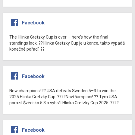
Facebook
The Hlinka Gretzky Cup is over — here’s how the final
standings look. ??Hlinka Gretzky Cup je u konce, takto vypadá
konečné pořadí. ??
Facebook
New champions! ?? USA defeats Sweden 5–3 to win the
2025 Hlinka Gretzky Cup. ????Noví šampioni! ?? Tým USA
porazil Švédsko 5:3 a vyhrál Hlinka Gretzky Cup 2025. ????
Facebook