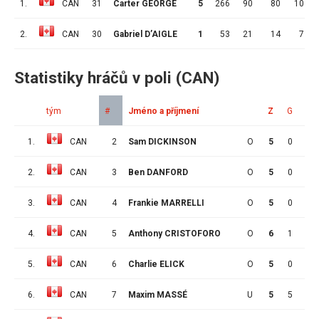
1.
CAN
31
Carter GEORGE
5
266
90
80
10
2.
CAN
30
Gabriel D’AIGLE
1
53
21
14
7
Statistiky hráčů v poli (CAN)
tým
#
Jméno a příjmení
Z
G
A
1.
CAN
2
Sam DICKINSON
O
5
0
3
2.
CAN
3
Ben DANFORD
O
5
0
0
3.
CAN
4
Frankie MARRELLI
O
5
0
3
4.
CAN
5
Anthony CRISTOFORO
O
6
1
2
5.
CAN
6
Charlie ELICK
O
5
0
2
6.
CAN
7
Maxim MASSÉ
U
5
5
1