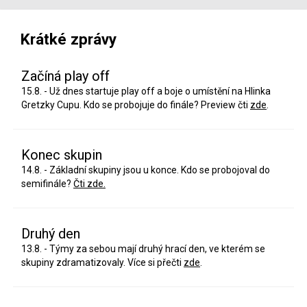
Krátké zprávy
Začíná play off
15.8. - Už dnes startuje play off a boje o umístění na Hlinka
Gretzky Cupu. Kdo se probojuje do finále? Preview čti
zde
.
Konec skupin
14.8. - Základní skupiny jsou u konce. Kdo se probojoval do
semifinále?
Čti zde.
Druhý den
13.8. - Týmy za sebou mají druhý hrací den, ve kterém se
skupiny zdramatizovaly. Více si přečti
zde
.