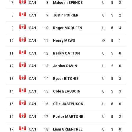
7.
CAN
8
Malcolm SPENCE
U
5
2
3
8.
CAN
9
Justin POIRIER
U
5
2
2
9.
CAN
10
Roger MCQUEEN
U
5
4
3
10.
CAN
11
Henry MEWS
O
5
1
6
11.
CAN
12
Berkly CATTON
U
5
8
2
12.
CAN
13
Jordan GAVIN
U
2
0
0
13.
CAN
14
Ryder RITCHIE
U
5
3
6
14.
CAN
15
Cole BEAUDOIN
U
5
3
3
15.
CAN
16
Ollie JOSEPHSON
U
5
0
3
16.
CAN
17
Porter MARTONE
U
5
2
3
17.
CAN
18
Liam GREENTREE
U
3
0
1