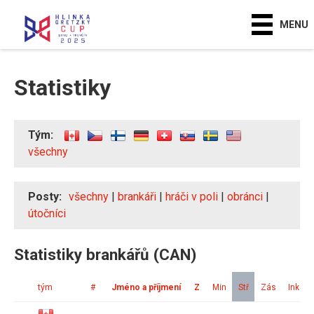
MENU
Statistiky
Tým:
všechny
Posty:
všechny
|
brankáři
|
hráči v poli
|
obránci
|
útočníci
Statistiky brankářů (CAN)
tým
#
Jméno a příjmení
Z
Min
Stř
Zás
Ink