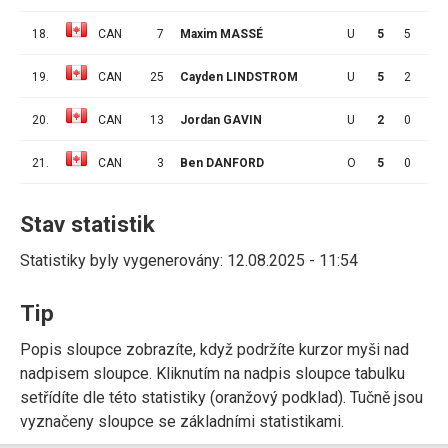
18.
CAN
7
Maxim MASSÉ
U
5
5
1
19.
CAN
25
Cayden LINDSTROM
U
5
2
1
20.
CAN
13
Jordan GAVIN
U
2
0
0
21.
CAN
3
Ben DANFORD
O
5
0
0
Stav statistik
Statistiky byly vygenerovány: 12.08.2025 - 11:54
Tip
Popis sloupce zobrazíte, když podržíte kurzor myši nad
nadpisem sloupce. Kliknutím na nadpis sloupce tabulku
setřídíte dle této statistiky (oranžový podklad). Tučně jsou
vyznačeny sloupce se základními statistikami.