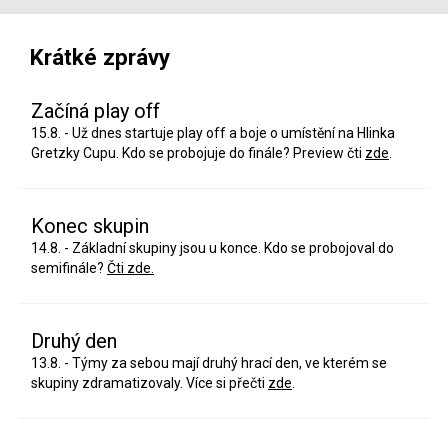
Krátké zprávy
Začíná play off
15.8. - Už dnes startuje play off a boje o umístění na Hlinka
Gretzky Cupu. Kdo se probojuje do finále? Preview čti
zde
.
Konec skupin
14.8. - Základní skupiny jsou u konce. Kdo se probojoval do
semifinále?
Čti zde.
Druhý den
13.8. - Týmy za sebou mají druhý hrací den, ve kterém se
skupiny zdramatizovaly. Více si přečti
zde
.