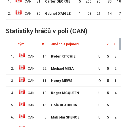
1.
CAN
31
Carter GEORGE
5
266
90
80
10
2.
CAN
30
Gabriel D’AIGLE
1
53
21
14
7
Statistiky hráčů v poli (CAN)
tým
#
Jméno a příjmení
Z
G
A
1.
CAN
14
Ryder RITCHIE
U
5
3
6
2.
CAN
22
Michael MISA
U
5
2
6
3.
CAN
11
Henry MEWS
O
5
1
6
4.
CAN
10
Roger MCQUEEN
U
5
4
3
5.
CAN
15
Cole BEAUDOIN
U
5
3
3
6.
CAN
8
Malcolm SPENCE
U
5
2
3