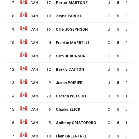
7.
CAN
17
Porter MARTONE
U
5
2
3
8.
CAN
19
Zayne PAREKH
O
5
0
3
9.
CAN
16
Ollie JOSEPHSON
U
5
0
3
10.
CAN
4
Frankie MARRELLI
O
5
0
3
11.
CAN
2
Sam DICKINSON
O
5
0
3
12.
CAN
12
Berkly CATTON
U
5
8
2
13.
CAN
9
Justin POIRIER
U
5
2
2
14.
CAN
23
Carson WETSCH
U
5
1
2
15.
CAN
6
Charlie ELICK
O
5
0
2
16.
CAN
5
Anthony CRISTOFORO
O
6
1
2
17.
CAN
18
Liam GREENTREE
U
3
0
1