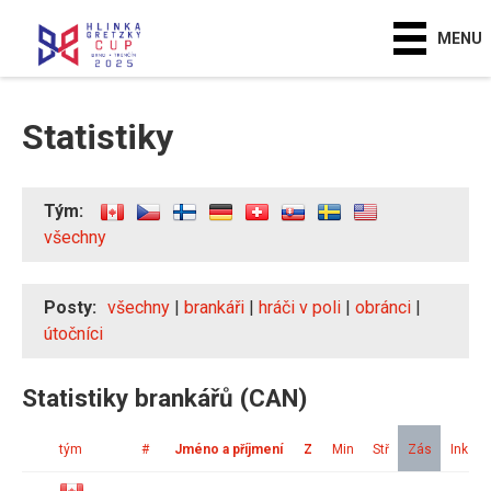
MENU
Statistiky
Tým:
všechny
Posty:
všechny
|
brankáři
|
hráči v poli
|
obránci
|
útočníci
Statistiky brankářů (CAN)
tým
#
Jméno a příjmení
Z
Min
Stř
Zás
Ink