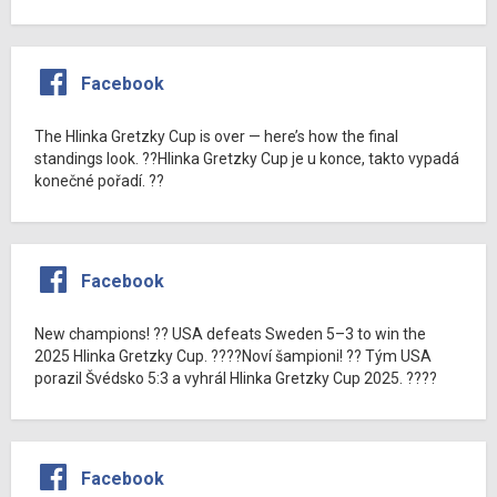
Facebook
The Hlinka Gretzky Cup is over — here’s how the final
standings look. ??Hlinka Gretzky Cup je u konce, takto vypadá
konečné pořadí. ??
Facebook
New champions! ?? USA defeats Sweden 5–3 to win the
2025 Hlinka Gretzky Cup. ????Noví šampioni! ?? Tým USA
porazil Švédsko 5:3 a vyhrál Hlinka Gretzky Cup 2025. ????
Facebook