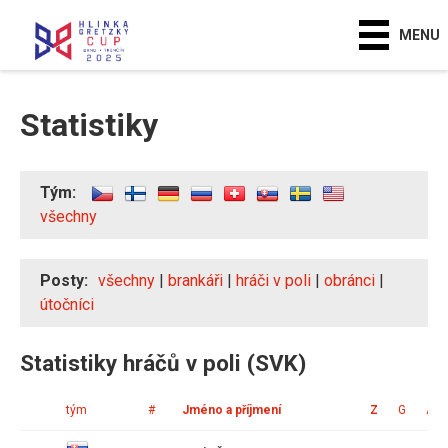
MENU
Statistiky
Tým:
všechny
Posty:
všechny
|
brankáři
|
hráči v poli
|
obránci
|
útočníci
Statistiky hráčů v poli (SVK)
tým
#
Jméno a příjmení
Z
G
A