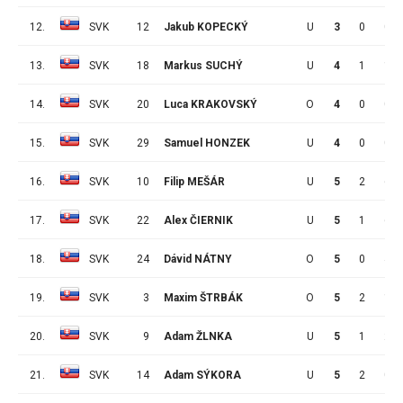
12.
SVK
12
Jakub KOPECKÝ
U
3
0
0
13.
SVK
18
Markus SUCHÝ
U
4
1
1
14.
SVK
20
Luca KRAKOVSKÝ
O
4
0
0
15.
SVK
29
Samuel HONZEK
U
4
0
0
16.
SVK
10
Filip MEŠÁR
U
5
2
6
17.
SVK
22
Alex ČIERNIK
U
5
1
6
18.
SVK
24
Dávid NÁTNY
O
5
0
4
19.
SVK
3
Maxim ŠTRBÁK
O
5
2
1
20.
SVK
9
Adam ŽLNKA
U
5
1
2
21.
SVK
14
Adam SÝKORA
U
5
2
0