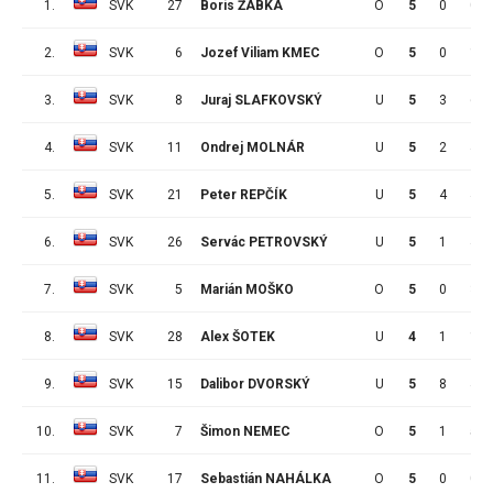
1.
SVK
27
Boris ŽABKA
O
5
0
0
2.
SVK
6
Jozef Viliam KMEC
O
5
0
1
3.
SVK
8
Juraj SLAFKOVSKÝ
U
5
3
6
4.
SVK
11
Ondrej MOLNÁR
U
5
2
4
5.
SVK
21
Peter REPČÍK
U
5
4
4
6.
SVK
26
Servác PETROVSKÝ
U
5
1
4
7.
SVK
5
Marián MOŠKO
O
5
0
3
8.
SVK
28
Alex ŠOTEK
U
4
1
1
9.
SVK
15
Dalibor DVORSKÝ
U
5
8
4
10.
SVK
7
Šimon NEMEC
O
5
1
5
11.
SVK
17
Sebastián NAHÁLKA
O
5
0
0