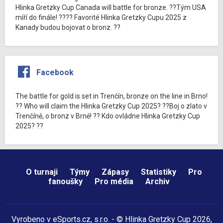
Hlinka Gretzky Cup Canada will battle for bronze. ??Tým USA
míří do finále! ???? Favorité Hlinka Gretzky Cupu 2025 z
Kanady budou bojovat o bronz. ??
Facebook
The battle for gold is set in Trenčín, bronze on the line in Brno!
?? Who will claim the Hlinka Gretzky Cup 2025? ??Boj o zlato v
Trenčíně, o bronz v Brně! ?? Kdo ovládne Hlinka Gretzky Cup
2025? ??
O turnaji
Týmy
Zápasy
Statistiky
Pro
fanoušky
Pro média
Archiv
Vyrobeno v
eSports.cz
, s.r.o. - © Hlinka Gretzky Cup 2026,