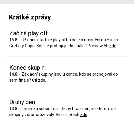
Krátké zprávy
Začíná play off
15.8. - Už dnes startuje play off a boje o umístění na Hlinka
Gretzky Cupu. Kdo se probojuje do finále? Preview čti
zde
.
Konec skupin
14.8. - Základní skupiny jsou u konce. Kdo se probojoval do
semifinále?
Čti zde.
Druhý den
13.8. - Týmy za sebou mají druhý hrací den, ve kterém se
skupiny zdramatizovaly. Více si přečti
zde
.