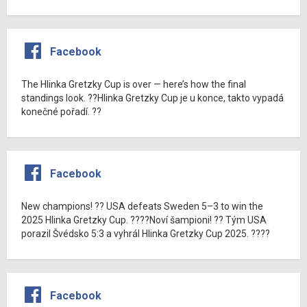
Facebook
The Hlinka Gretzky Cup is over — here’s how the final
standings look. ??Hlinka Gretzky Cup je u konce, takto vypadá
konečné pořadí. ??
Facebook
New champions! ?? USA defeats Sweden 5–3 to win the
2025 Hlinka Gretzky Cup. ????Noví šampioni! ?? Tým USA
porazil Švédsko 5:3 a vyhrál Hlinka Gretzky Cup 2025. ????
Facebook