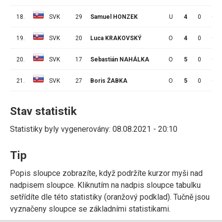
18.
SVK
29
Samuel HONZEK
U
4
0
0
19.
SVK
20
Luca KRAKOVSKÝ
O
4
0
0
20.
SVK
17
Sebastián NAHÁLKA
O
5
0
0
21.
SVK
27
Boris ŽABKA
O
5
0
0
Stav statistik
Statistiky byly vygenerovány: 08.08.2021 - 20:10
Tip
Popis sloupce zobrazíte, když podržíte kurzor myši nad
nadpisem sloupce. Kliknutím na nadpis sloupce tabulku
setřídíte dle této statistiky (oranžový podklad). Tučně jsou
vyznačeny sloupce se základními statistikami.