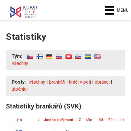
MENU
Statistiky
Tým:
všechny
Posty:
všechny
|
brankáři
|
hráči v poli
|
obránci
|
útočníci
Statistiky brankářů (SVK)
tým
#
Jméno a příjmení
Z
Min
Stř
Zás
Ink