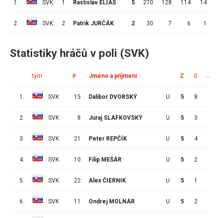
1.
SVK
1
Rastislav ELIÁŠ
5
270
128
114
14
2.
SVK
2
Patrik JURČÁK
2
30
7
6
1
Statistiky hráčů v poli (SVK)
tým
#
Jméno a příjmení
Z
G
A
1.
SVK
15
Dalibor DVORSKÝ
U
5
8
4
2.
SVK
8
Juraj SLAFKOVSKÝ
U
5
3
6
3.
SVK
21
Peter REPČÍK
U
5
4
4
4.
SVK
10
Filip MEŠÁR
U
5
2
6
5.
SVK
22
Alex ČIERNIK
U
5
1
6
6.
SVK
11
Ondrej MOLNÁR
U
5
2
4