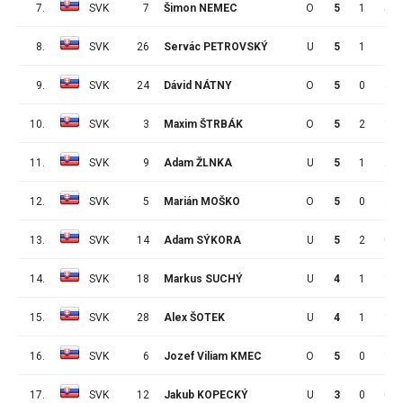
7.
SVK
7
Šimon NEMEC
O
5
1
5
8.
SVK
26
Servác PETROVSKÝ
U
5
1
4
9.
SVK
24
Dávid NÁTNY
O
5
0
4
10.
SVK
3
Maxim ŠTRBÁK
O
5
2
1
11.
SVK
9
Adam ŽLNKA
U
5
1
2
12.
SVK
5
Marián MOŠKO
O
5
0
3
13.
SVK
14
Adam SÝKORA
U
5
2
0
14.
SVK
18
Markus SUCHÝ
U
4
1
1
15.
SVK
28
Alex ŠOTEK
U
4
1
1
16.
SVK
6
Jozef Viliam KMEC
O
5
0
1
17.
SVK
12
Jakub KOPECKÝ
U
3
0
0