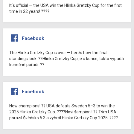
It´s official — the USA win the Hlinka Gretzky Cup for the first
time in 22 years! ????
Facebook
The Hlinka Gretzky Cup is over — here’s how the final
standings look. ??Hlinka Gretzky Cup je u konce, takto vypadá
konečné pořadí. ??
Facebook
New champions! ?? USA defeats Sweden 5–3 to win the
2025 Hlinka Gretzky Cup. ????Noví šampioni! ?? Tým USA
porazil Švédsko 5:3 a vyhrál Hlinka Gretzky Cup 2025. ????