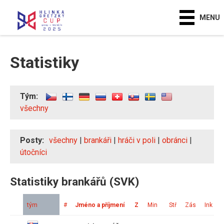
MENU
Statistiky
Tým:
všechny
Posty:
všechny
|
brankáři
|
hráči v poli
|
obránci
|
útočníci
Statistiky brankářů (SVK)
tým
#
Jméno a příjmení
Z
Min
Stř
Zás
Ink