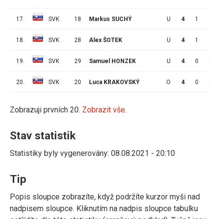
17.
SVK
18
Markus SUCHÝ
U
4
1
1
18.
SVK
28
Alex ŠOTEK
U
4
1
1
19.
SVK
29
Samuel HONZEK
U
4
0
0
20.
SVK
20
Luca KRAKOVSKÝ
O
4
0
0
Zobrazuji prvních 20.
Zobrazit vše.
Stav statistik
Statistiky byly vygenerovány: 08.08.2021 - 20:10
Tip
Popis sloupce zobrazíte, když podržíte kurzor myši nad
nadpisem sloupce. Kliknutím na nadpis sloupce tabulku