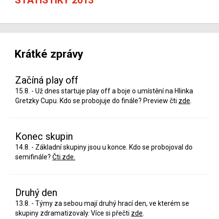
Krátké zprávy
Začíná play off
15.8. - Už dnes startuje play off a boje o umístění na Hlinka
Gretzky Cupu. Kdo se probojuje do finále? Preview čti
zde
.
Konec skupin
14.8. - Základní skupiny jsou u konce. Kdo se probojoval do
semifinále?
Čti zde.
Druhý den
13.8. - Týmy za sebou mají druhý hrací den, ve kterém se
skupiny zdramatizovaly. Více si přečti
zde
.