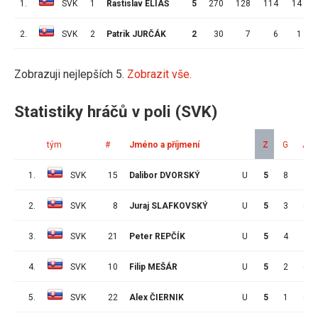
1.
SVK
1
Rastislav ELIÁŠ
5
270
128
114
14
2.
SVK
2
Patrik JURČÁK
2
30
7
6
1
Zobrazuji nejlepších 5.
Zobrazit vše.
Statistiky hráčů v poli (SVK)
tým
#
Jméno a příjmení
Z
G
A
1.
SVK
15
Dalibor DVORSKÝ
U
5
8
4
2.
SVK
8
Juraj SLAFKOVSKÝ
U
5
3
6
3.
SVK
21
Peter REPČÍK
U
5
4
4
4.
SVK
10
Filip MEŠÁR
U
5
2
6
5.
SVK
22
Alex ČIERNIK
U
5
1
6