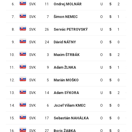
6.
SVK
11
Ondrej MOLNÁR
U
5
2
4
7.
SVK
7
Šimon NEMEC
O
5
1
5
8.
SVK
26
Servác PETROVSKÝ
U
5
1
4
9.
SVK
24
Dávid NÁTNY
O
5
0
4
10.
SVK
3
Maxim ŠTRBÁK
O
5
2
1
11.
SVK
9
Adam ŽLNKA
U
5
1
2
12.
SVK
5
Marián MOŠKO
O
5
0
3
13.
SVK
14
Adam SÝKORA
U
5
2
0
14.
SVK
6
Jozef Viliam KMEC
O
5
0
1
15.
SVK
17
Sebastián NAHÁLKA
O
5
0
0
16.
SVK
27
Boris ŽABKA
O
5
0
0