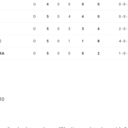
U
4
0
0
0
0
0 - 0 -
O
5
0
4
4
0
0 - 0 -
O
5
0
3
3
4
2 - 0 -
C
O
5
0
1
1
8
4 - 0 -
LKA
O
5
0
0
0
2
1 - 0 -
:10