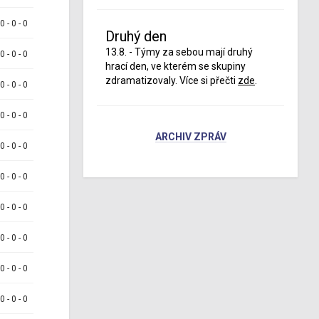
 0 - 0 - 0
Druhý den
13.8. - Týmy za sebou mají druhý
 0 - 0 - 0
hrací den, ve kterém se skupiny
zdramatizovaly. Více si přečti
zde
.
 0 - 0 - 0
 0 - 0 - 0
ARCHIV ZPRÁV
 0 - 0 - 0
 0 - 0 - 0
 0 - 0 - 0
 0 - 0 - 0
 0 - 0 - 0
 0 - 0 - 0