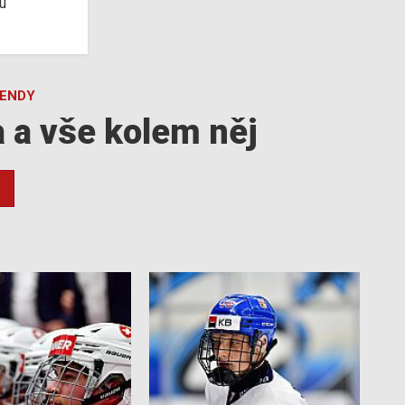
u
GENDY
a a vše kolem něj