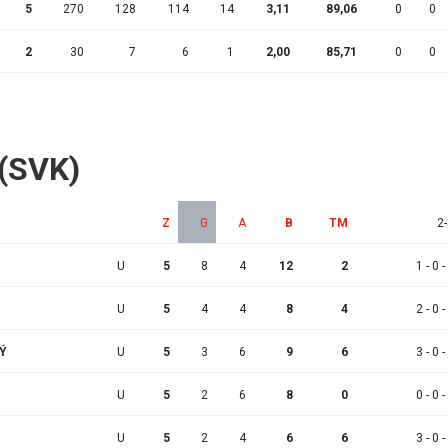
5
270
128
114
14
3,11
89,06
0
0
2
30
7
6
1
2,00
85,71
0
0
 (SVK)
Z
G
A
B
TM
2-
U
5
8
4
12
2
1 - 0 -
U
5
4
4
8
4
2 - 0 -
KÝ
U
5
3
6
9
6
3 - 0 -
U
5
2
6
8
0
0 - 0 -
U
5
2
4
6
6
3 - 0 -