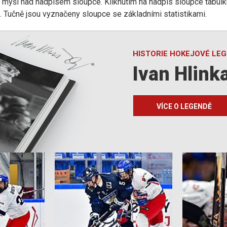
r myši nad nadpisem sloupce. Kliknutím na nadpis sloupce tabulk
d). Tučně jsou vyznačeny sloupce se základními statistikami.
HISTORIE HOKEJOVÉ LE
Ivan Hlink
VÍCE O LEGENDĚ