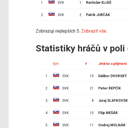
1.
SVK
1
Rastislav ELIÁŠ
2.
SVK
2
Patrik JURČÁK
Zobrazuji nejlepších 5.
Zobrazit vše.
Statistiky hráčů v poli
tým
#
Jméno a příjmení
1.
SVK
15
Dalibor DVORSKÝ
2.
SVK
21
Peter REPČÍK
3.
SVK
8
Juraj SLAFKOVS
4.
SVK
10
Filip MEŠÁR
5.
SVK
11
Ondrej MOLNÁR