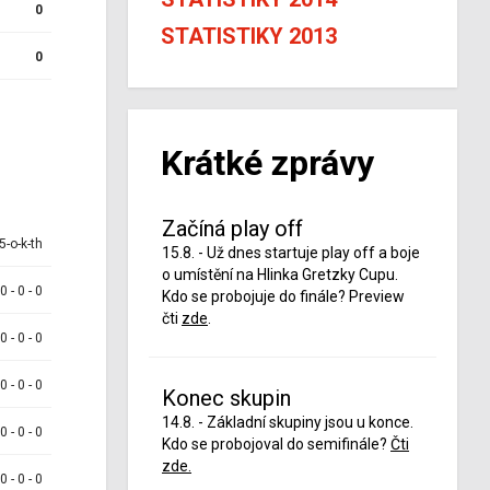
0
STATISTIKY 2013
0
Krátké zprávy
Začíná play off
5-o-k-th
15.8. - Už dnes startuje play off a boje
o umístění na Hlinka Gretzky Cupu.
 0 - 0 - 0
Kdo se probojuje do finále? Preview
čti
zde
.
 0 - 0 - 0
 0 - 0 - 0
Konec skupin
14.8. - Základní skupiny jsou u konce.
 0 - 0 - 0
Kdo se probojoval do semifinále?
Čti
zde.
 0 - 0 - 0