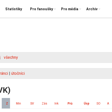
Statistiky
Pro fanoušky
Pro média
Archiv
všechny
ránci
|
útočníci
VK)
Z
Min
Stř
Zás
Ink
Prů
Úsp
SO
A