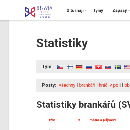
O turnaji
Týmy
Zápasy
Statistiky
Tým:
Posty:
všechny
|
brankáři
|
hráči v poli
|
ob
Statistiky brankářů (S
tým
#
Jméno a příjmení