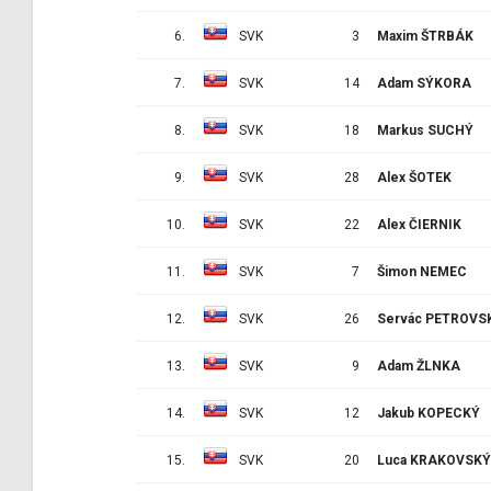
6.
SVK
3
Maxim ŠTRBÁK
7.
SVK
14
Adam SÝKORA
8.
SVK
18
Markus SUCHÝ
9.
SVK
28
Alex ŠOTEK
10.
SVK
22
Alex ČIERNIK
11.
SVK
7
Šimon NEMEC
12.
SVK
26
Servác PETROVS
13.
SVK
9
Adam ŽLNKA
14.
SVK
12
Jakub KOPECKÝ
15.
SVK
20
Luca KRAKOVSKÝ