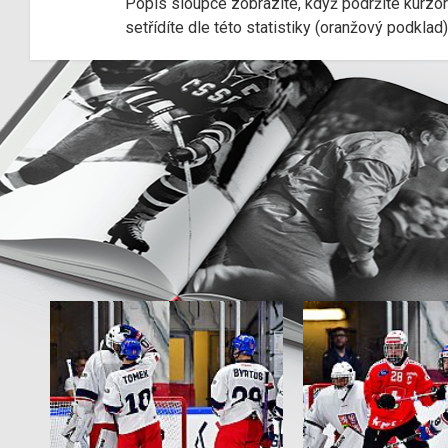
Popis sloupce zobrazíte, když podržíte kurzo
setřídíte dle této statistiky (oranžový podkla