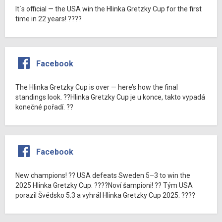
It´s official — the USA win the Hlinka Gretzky Cup for the first
time in 22 years! ????
Facebook
The Hlinka Gretzky Cup is over — here’s how the final
standings look. ??Hlinka Gretzky Cup je u konce, takto vypadá
konečné pořadí. ??
Facebook
New champions! ?? USA defeats Sweden 5–3 to win the
2025 Hlinka Gretzky Cup. ????Noví šampioni! ?? Tým USA
porazil Švédsko 5:3 a vyhrál Hlinka Gretzky Cup 2025. ????