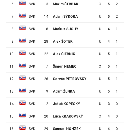
6.
SVK
3
Maxim ŠTRBÁK
O
5
2
1
7.
SVK
14
Adam SÝKORA
U
5
2
0
8.
SVK
18
Markus SUCHÝ
U
4
1
1
9.
SVK
28
Alex ŠOTEK
U
4
1
1
10.
SVK
22
Alex ČIERNIK
U
5
1
6
11.
SVK
7
Šimon NEMEC
O
5
1
5
12.
SVK
26
Servác PETROVSKÝ
U
5
1
4
13.
SVK
9
Adam ŽLNKA
U
5
1
2
14.
SVK
12
Jakub KOPECKÝ
U
3
0
0
15.
SVK
20
Luca KRAKOVSKÝ
O
4
0
0
16.
SVK
29
Samuel HONZEK
U
4
0
0