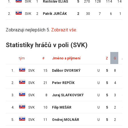
1.
SVK
1
Rastislav ELIÁŠ
5
270
128
114
14
2.
SVK
2
Patrik JURČÁK
2
30
7
6
1
Zobrazuji nejlepších 5.
Zobrazit vše.
Statistiky hráčů v poli (SVK)
tým
#
Jméno a příjmení
Z
G
A
1.
SVK
15
Dalibor DVORSKÝ
U
5
8
4
2.
SVK
21
Peter REPČÍK
U
5
4
4
3.
SVK
8
Juraj SLAFKOVSKÝ
U
5
3
6
4.
SVK
10
Filip MEŠÁR
U
5
2
6
5.
SVK
11
Ondrej MOLNÁR
U
5
2
4