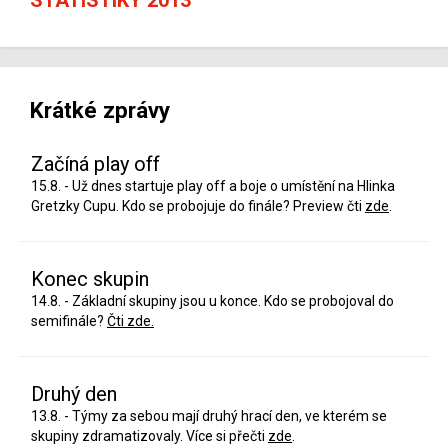
Krátké zprávy
Začíná play off
15.8. - Už dnes startuje play off a boje o umístění na Hlinka
Gretzky Cupu. Kdo se probojuje do finále? Preview čti
zde
.
Konec skupin
14.8. - Základní skupiny jsou u konce. Kdo se probojoval do
semifinále?
Čti zde.
Druhý den
13.8. - Týmy za sebou mají druhý hrací den, ve kterém se
skupiny zdramatizovaly. Více si přečti
zde
.