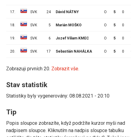
17.
SVK
24
Dávid NÁTNY
O
5
0
4
18.
SVK
5
Marián MOŠKO
O
5
0
3
19.
SVK
6
Jozef Viliam KMEC
O
5
0
1
20.
SVK
17
Sebastián NAHÁLKA
O
5
0
0
Zobrazuji prvních 20.
Zobrazit vše.
Stav statistik
Statistiky byly vygenerovány: 08.08.2021 - 20:10
Tip
Popis sloupce zobrazíte, když podržíte kurzor myši nad
nadpisem sloupce. Kliknutím na nadpis sloupce tabulku