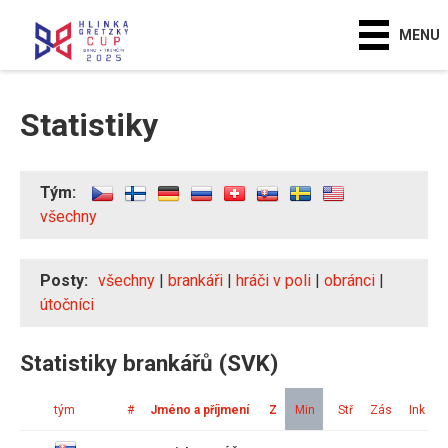
MENU
Statistiky
Tým:
všechny
Posty:
všechny
|
brankáři
|
hráči v poli
|
obránci
|
útočníci
Statistiky brankářů (SVK)
tým
#
Jméno a příjmení
Z
Min
Stř
Zás
Ink