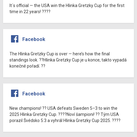
It´s official — the USA win the Hlinka Gretzky Cup for the first
time in 22 years! ????
Facebook
The Hlinka Gretzky Cup is over — here’s how the final
standings look. ??Hlinka Gretzky Cup je u konce, takto vypadá
konečné pořadí. ??
Facebook
New champions! ?? USA defeats Sweden 5–3 to win the
2025 Hlinka Gretzky Cup. ????Noví šampioni! ?? Tým USA
porazil Švédsko 5:3 a vyhrál Hlinka Gretzky Cup 2025. ????