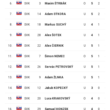
6.
SVK
3
Maxim ŠTRBÁK
O
5
2
1
7.
SVK
14
Adam SÝKORA
U
5
2
0
8.
SVK
18
Markus SUCHÝ
U
4
1
1
9.
SVK
28
Alex ŠOTEK
U
4
1
1
10.
SVK
22
Alex ČIERNIK
U
5
1
6
11.
SVK
7
Šimon NEMEC
O
5
1
5
12.
SVK
26
Servác PETROVSKÝ
U
5
1
4
13.
SVK
9
Adam ŽLNKA
U
5
1
2
14.
SVK
12
Jakub KOPECKÝ
U
3
0
0
15.
SVK
20
Luca KRAKOVSKÝ
O
4
0
0
16.
SVK
29
Samuel HONZEK
U
4
0
0