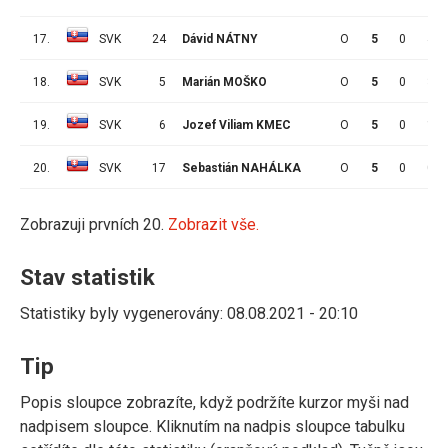
17.
SVK
24
Dávid NÁTNY
O
5
0
4
18.
SVK
5
Marián MOŠKO
O
5
0
3
19.
SVK
6
Jozef Viliam KMEC
O
5
0
1
20.
SVK
17
Sebastián NAHÁLKA
O
5
0
0
Zobrazuji prvních 20.
Zobrazit vše.
Stav statistik
Statistiky byly vygenerovány: 08.08.2021 - 20:10
Tip
Popis sloupce zobrazíte, když podržíte kurzor myši nad
nadpisem sloupce. Kliknutím na nadpis sloupce tabulku