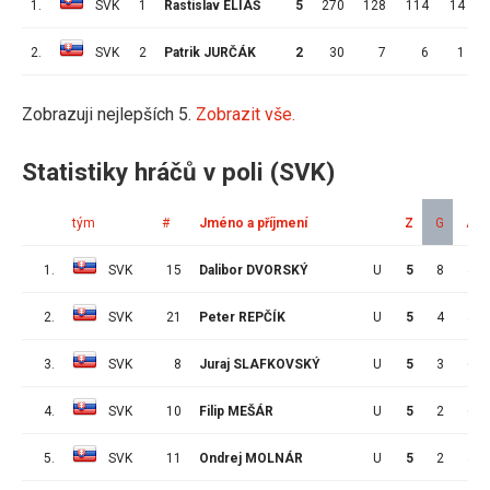
1.
SVK
1
Rastislav ELIÁŠ
5
270
128
114
14
2.
SVK
2
Patrik JURČÁK
2
30
7
6
1
Zobrazuji nejlepších 5.
Zobrazit vše.
Statistiky hráčů v poli (SVK)
tým
#
Jméno a příjmení
Z
G
A
1.
SVK
15
Dalibor DVORSKÝ
U
5
8
4
2.
SVK
21
Peter REPČÍK
U
5
4
4
3.
SVK
8
Juraj SLAFKOVSKÝ
U
5
3
6
4.
SVK
10
Filip MEŠÁR
U
5
2
6
5.
SVK
11
Ondrej MOLNÁR
U
5
2
4