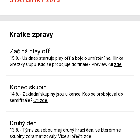
Krátké zprávy
Začíná play off
15.8. - Už dnes startuje play off a boje o umístění na Hlinka
Gretzky Cupu. Kdo se probojuje do finále? Preview čti
zde
.
Konec skupin
14.8. - Základní skupiny jsou u konce. Kdo se probojoval do
semifinále?
Čti zde.
Druhý den
13.8. - Týmy za sebou mají druhý hrací den, ve kterém se
skupiny zdramatizovaly. Více si přečti
zde
.