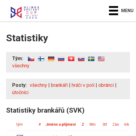
MENU
Statistiky
Tým:
všechny
Posty:
všechny
|
brankáři
|
hráči v poli
|
obránci
|
útočníci
Statistiky brankářů (SVK)
tým
#
Jméno a příjmení
Z
Min
Stř
Zás
Ink