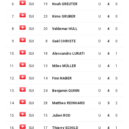
6.
SUI
19
Noah GREUTER
U
4
0
1
7.
SUI
23
Kimo GRUBER
U
4
0
0
8.
SUI
20
Valdemar HULL
U
4
0
1
9.
SUI
8
Gaël CHRISTE
O
4
0
0
10.
SUI
18
Alessandro LURATI
U
4
1
0
11.
SUI
13
Miles MÜLLER
U
4
1
1
12.
SUI
14
Finn NABER
U
4
0
0
13.
SUI
24
Benjamin QUINN
O
4
0
2
14.
SUI
28
Mattheo REINHARD
U
3
2
0
15.
SUI
15
Julien ROD
U
4
0
0
16.
SUI
17
Thierry SCHILD
U
4
1
0