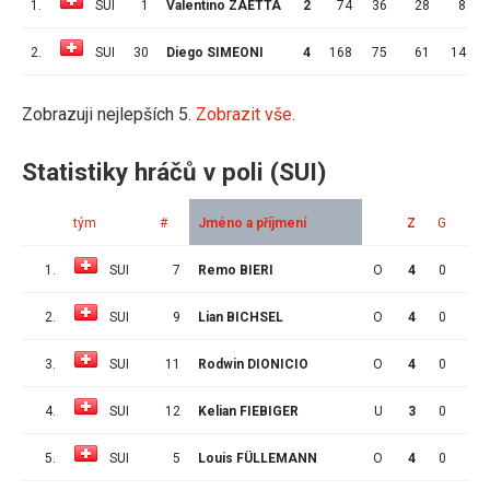
1.
SUI
1
Valentino ZAETTA
2
74
36
28
8
2.
SUI
30
Diego SIMEONI
4
168
75
61
14
Zobrazuji nejlepších 5.
Zobrazit vše.
Statistiky hráčů v poli (SUI)
tým
#
Jméno a příjmení
Z
G
A
1.
SUI
7
Remo BIERI
O
4
0
1
2.
SUI
9
Lian BICHSEL
O
4
0
0
3.
SUI
11
Rodwin DIONICIO
O
4
0
0
4.
SUI
12
Kelian FIEBIGER
U
3
0
0
5.
SUI
5
Louis FÜLLEMANN
O
4
0
0