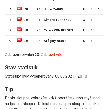
17.
SUI
10
Jonas TAIBEL
U
4
0
0
18.
SUI
26
Simone TERRANEO
O
4
0
0
19.
SUI
27
Yanick VON BERGEN
U
3
0
0
20.
SUI
22
Grégory WEBER
U
4
0
3
Zobrazuji prvních 20.
Zobrazit vše.
Stav statistik
Statistiky byly vygenerovány: 08.08.2021 - 20:10
Tip
Popis sloupce zobrazíte, když podržíte kurzor myši nad
nadpisem sloupce. Kliknutím na nadpis sloupce tabulku