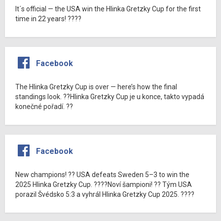
It´s official — the USA win the Hlinka Gretzky Cup for the first
time in 22 years! ????
Facebook
The Hlinka Gretzky Cup is over — here’s how the final
standings look. ??Hlinka Gretzky Cup je u konce, takto vypadá
konečné pořadí. ??
Facebook
New champions! ?? USA defeats Sweden 5–3 to win the
2025 Hlinka Gretzky Cup. ????Noví šampioni! ?? Tým USA
porazil Švédsko 5:3 a vyhrál Hlinka Gretzky Cup 2025. ????