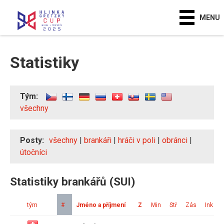
MENU
Statistiky
Tým:
všechny
Posty:
všechny
|
brankáři
|
hráči v poli
|
obránci
|
útočníci
Statistiky brankářů (SUI)
tým
#
Jméno a příjmení
Z
Min
Stř
Zás
Ink